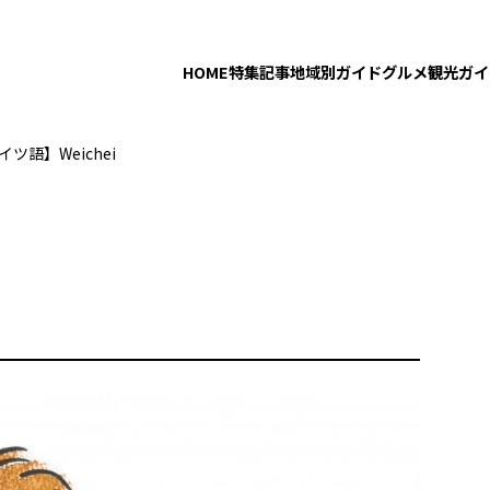
HOME
特集記事
地域別ガイド
グルメ
観光ガイ
ツ語】Weichei