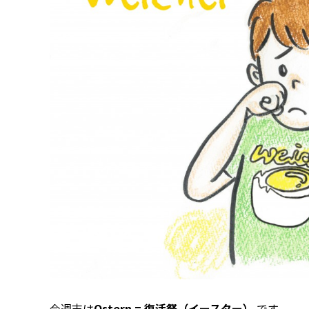
今週末は
Ostern = 復活祭（イースター）
です。