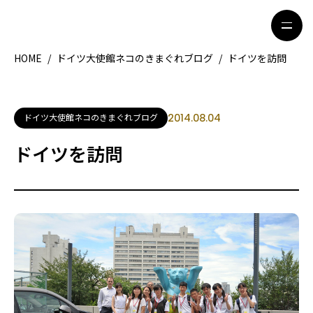
HOME
/
ドイツ大使館ネコのきまぐれブログ
/
ドイツを訪問
HOME
特集記事
ドイツ大使館ネコのきまぐれブログ
2014.08.04
地域別ガイド
グルメ
ドイツを訪問
観光ガイド
留学＆キャリア
ライフスタイル
著者一覧
ライター募集