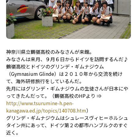
神奈川県立鶴嶺高校のみなさんが来館。
みなさんは来月、９月６日からドイツを訪問するんだ♪
鶴嶺高校とドイツのグリンデ・ギムナジウム
（Gymnasium Glinde）は２０１０年から交流を続け
て、海外研修旅行をしているんだ。
先月にはグリンデ・ギムナジウムの生徒さんが日本にや
ってきたんだって。（鶴嶺高校のHPより ⇒
http://www.tsurumine-h.pen-
kanagawa.ed.jp/topics/140708.htm
）
グリンデ・ギムナジウムはシュレースヴィヒ＝ホルシュ
タイン州にあって、ドイツ第２の都市ハンブルクのすぐ
近く。