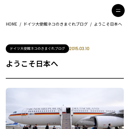
HOME
/
ドイツ大使館ネコのきまぐれブログ
/
ようこそ日本へ
HOME
特集記事
ドイツ大使館ネコのきまぐれブログ
2015.03.10
地域別ガイド
グルメ
ようこそ日本へ
観光ガイド
留学＆キャリア
ライフスタイル
著者一覧
ライター募集