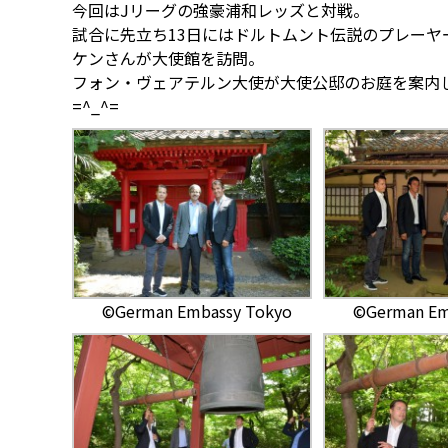
今回はJリーグの強豪浦和レッズと対戦。
試合に先立ち13日にはドルトムント伝説のプレー
ケンさんが大使館を訪問。
フォン・ヴェアテルン大使が大使公邸のお庭を案内
=^_^=
©German Embassy Tokyo
©German Em