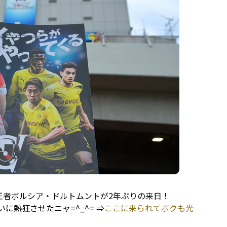
王者ボルシア・ドルトムントが2年ぶりの来日！
に熱狂させたニャ=^_^= ⇒
ここに来られてボクも光