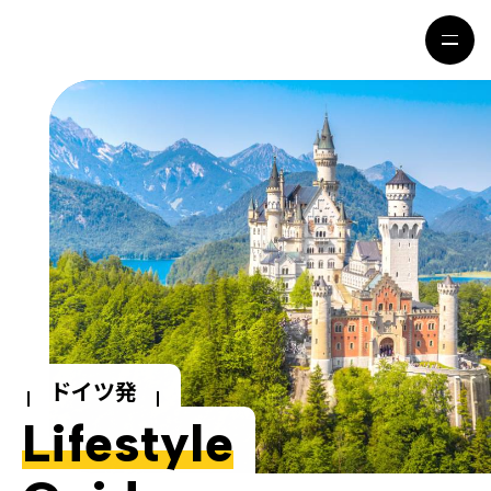
HOME
特集記事
地域別ガイド
グルメ
観光ガイド
留学＆キャリア
ライフスタイル
著者一覧
ドイツ発
ライター募集
Lifestyle