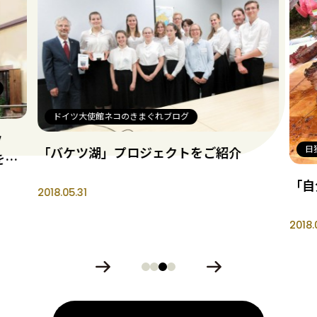
ブログ
日独ハーフの視点
クトをご紹介
「自分が食べる肉は、自分で持参
2018.06.13