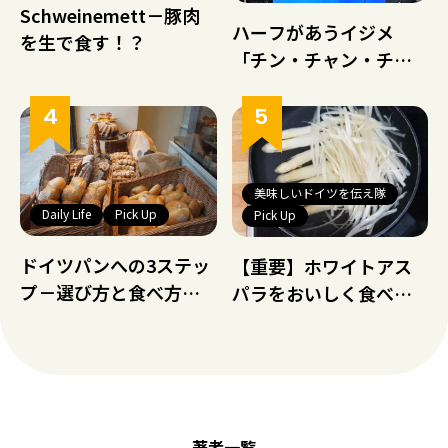
Schweinemett－豚肉
ハーフがあうイジメ
を生で食す！？
「チン・チャン・チョ
ン問題」
美味しいドイツを伝え隊
Daily Life
Pick Up
Pick Up
ドイツパンへの3ステッ
【重要】ホワイトアス
プ－選び方と食べ方教
パラをおいしく食べる
えます
ための下ごしらえ（写
真で解説）※グリーン
との違いに注意！
著者一覧