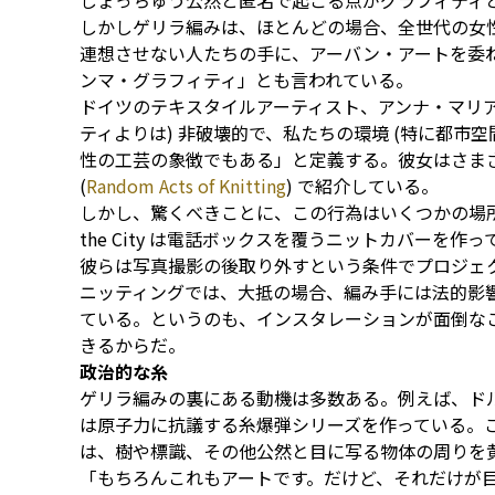
しょっちゅう公然と匿名で起こる点がグラフィティ
しかしゲリラ編みは、ほとんどの場合、全世代の女
連想させない人たちの手に、アーバン・アートを委
ンマ・グラフィティ」とも言われている。
ドイツのテキスタイルアーティスト、アンナ・マリア
ティよりは) 非破壊的で、私たちの環境 (特に都市
性の工芸の象徴でもある」と定義する。彼女はさま
(
Random Acts of Knitting
) で紹介している。
しかし、驚くべきことに、この行為はいくつかの場所
the City は電話ボックスを覆うニットカバーを
彼らは写真撮影の後取り外すという条件でプロジェ
ニッティングでは、大抵の場合、編み手には法的影
ている。というのも、インスタレーションが面倒な
きるからだ。
政治的な糸
ゲリラ編みの裏にある動機は多数ある。例えば、ドルトムント
は原子力に抗議する糸爆弾シリーズを作っている。このグル
は、樹や標識、その他公然と目に写る物体の周りを
「もちろんこれもアートです。だけど、それだけが