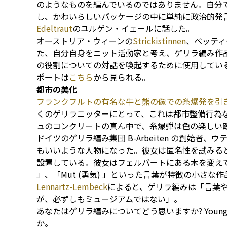
のようなものを編んでいるのではありません。自分
し、かわいらしいパッケージの中に単純に政治的発
Edeltraut
のユルゲン・イェールに話した。
オーストリア・ウィーンの
Strickistinnen
、ベッティ
た、自分自身をニット活動家と考え、ゲリラ編み作
の役割についての対話を喚起するために使用してい
ポートは
こちら
から見られる。
都市の美化
フランクフルトの有名な牛と熊の像での糸爆発を引
くのゲリラニッターにとって、これは都市整備行為
ュのコンクリートの真ん中で、糸爆弾は色の楽しい
ドイツのゲリラ編み集団 B-Arbeiten の創始者
もいいような人物になった。彼女は匿名性を試みる
設置している。彼女はフェルバートにある木を変えてしまう
」、「Mut (勇気) 」といった言葉が特徴の小さな
Lennartz-Lembeck
によると、ゲリラ編みは「言葉
が、必ずしもミュージアムではない」。
あなたはゲリラ編みについてどう思いますか? Young G
か。