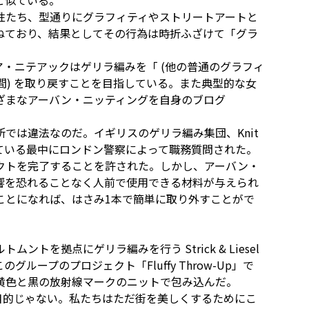
と似ている。
性たち、型通りにグラフィティやストリートアートと
ねており、結果としてその行為は時折ふざけて「グラ
・ニテアックはゲリラ編みを「 (他の普通のグラフィ
空間) を取り戻すことを目指している。また典型的な女
ざまなアーバン・ニッティングを自身のブログ
では違法なのだ。イギリスのゲリラ編み集団、Knit
作っている最中にロンドン警察によって職務質問された。
クトを完了することを許された。しかし、アーバン・
響を恐れることなく人前で使用できる材料が与えられ
ことになれば、はさみ1本で簡単に取り外すことがで
を拠点にゲリラ編みを行う Strick & Liesel
ープのプロジェクト「Fluffy Throw-Up」で
黄色と黒の放射線マークのニットで包み込んだ。
目的じゃない。私たちはただ街を美しくするためにこ