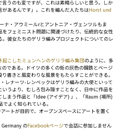
で言うのも変ですが、これは素晴らしいと思う。しか
言があるんです」。これを編んだ人たちは
Horst und
ーナ・アウミールrとアントニア・ヴェンツルもま
品をフェミニスト問題に関連づけたり、伝統的な女性
る。彼女たちのゲリラ編みプロジェクトについてのレ
き起こしたミュンヘンのゲリラ編み集団
のように、多
なのである。ドイツの多くの街の灰色の鋼鉄とベージ
殴り書きと風変わりな風景をもたらすことができる。
、ウテ・レナーツ-レンベックはゲリラ編みの大使といって
というより、むしろ包み隠すことなく、日中に作品を
作品と「Idee (アイデア) 」、「Raum (場所)
作品でよく知られている。
やアートが目的で、オープンスペースにアートを置く
ermany の
Facebookページ
で会話に参加しません