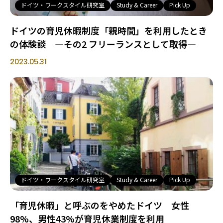
ドイツ・ワークスタイル研究室
Study & Career
Pick Up
ドイツの育児休暇制度「親時間」を利用したとき
の体験談 ―その2 フリーランスとして取得―
2023.05.31
ドイツ・ワークスタイル研究室
Study & Career
Pick Up
「育児休暇」と呼ぶのをやめたドイツ 女性
98%、男性43%が育児休業制度を利用