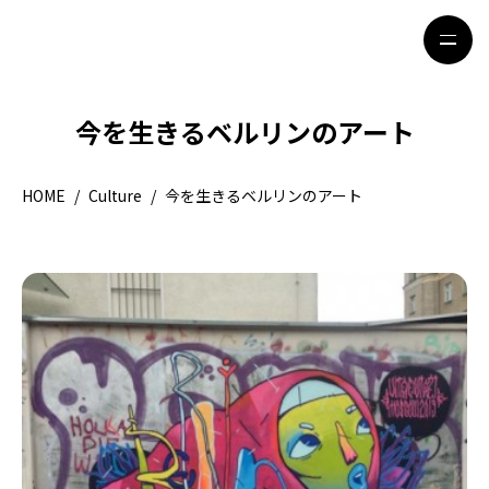
今を生きるベルリンのアート
HOME
特集記事
HOME
/
Culture
/
今を生きるベルリンのアート
地域別ガイド
グルメ
観光ガイド
留学＆キャリア
ライフスタイル
著者一覧
ライター募集