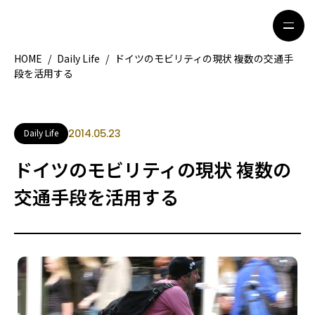
HOME
/
Daily Life
/
ドイツのモビリティの現状 複数の交通手
段を活用する
HOME
特集記事
地域別ガイド
グルメ
Daily Life
2014.05.23
観光ガイド
留学＆キャリア
ドイツのモビリティの現状 複数の
ライフスタイル
交通手段を活用する
著者一覧
ライター募集