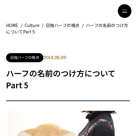
HOME
/
Culture
/
日独ハーフの視点
/
ハーフの名前のつけ方
についてPart 5
HOME
特集記事
地域別ガイド
グルメ
日独ハーフの視点
2014.05.09
観光ガイド
留学＆キャリア
ハーフの名前のつけ方について
ライフスタイル
Part 5
著者一覧
ライター募集