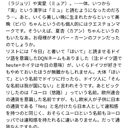
（ラジュリ）や実愛（ミュア）。…一体、いつから
「実」という漢字は「ミュ」と読むようになったのだろ
う…。あと、いくら美しい晩に生まれたからといって美
晩（ビバ）ちゃんというのも個人的にはクエスチョンマ
ークです。そういえば、夏杏（カアン）ちゃんというの
もいたなあ。お母様がオリバー・カーンのファンだった
のでしょうか。
リストには「今日」と書いて「ほいて」と読ませるドイ
ツ語を意識したDQNネームもありました（注:ドイツ語で
heute=ホイテは今日の意味）が、いくらドイツが好きで
もやめておいたほうが無難かもしれません。大体「ほい
て」という名前でドイツに行ったら、ドイツ人に「そん
な名前は我が国にない」と言われそうです。あとビック
リしたのは「ユーロ（悠路）」っていう名前。欧州連合
の通貨を意識した名前ですが、もし欧米人が子供に日本
の通貨である「Yen」と名付けたら日本人として違和感
を持つのと同じく、おそらくユーロという名前もヨーロ
ッパでは違和感を持たれるに違いありません。だって通
貨なんですもの。