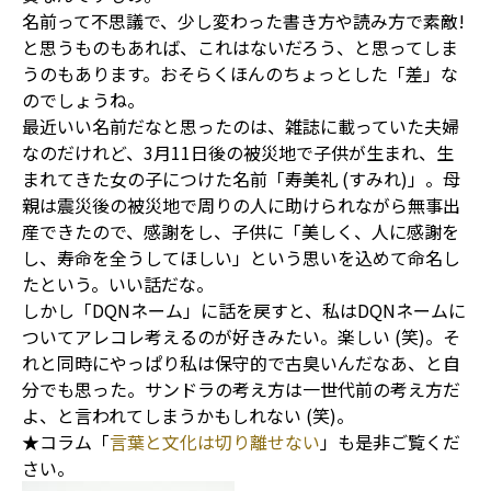
名前って不思議で、少し変わった書き方や読み方で素敵!
と思うものもあれば、これはないだろう、と思ってしま
うのもあります。おそらくほんのちょっとした「差」な
のでしょうね。
最近いい名前だなと思ったのは、雑誌に載っていた夫婦
なのだけれど、3月11日後の被災地で子供が生まれ、生
まれてきた女の子につけた名前「寿美礼 (すみれ)」。母
親は震災後の被災地で周りの人に助けられながら無事出
産できたので、感謝をし、子供に「美しく、人に感謝を
し、寿命を全うしてほしい」という思いを込めて命名し
たという。いい話だな。
しかし「DQNネーム」に話を戻すと、私はDQNネームに
ついてアレコレ考えるのが好きみたい。楽しい (笑)。そ
れと同時にやっぱり私は保守的で古臭いんだなあ、と自
分でも思った。サンドラの考え方は一世代前の考え方だ
よ、と言われてしまうかもしれない (笑)。
★コラム「
言葉と文化は切り離せない
」も是非ご覧くだ
さい。