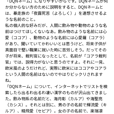
「DQNネーム」になりやすいからです。DQNネームが何
か分からない方のために説明をすると、DQNネームと
は、暴走族の「夜露死苦（よろしく）」を連想させるよ
うな名前のこと。
私の個人的な好みだが、人間に飲み物や動物のような名
前はつけてほしくないなあ。飲み物のような名前には心
愛（ココア）、動物のような名前には心愛羅（コアラ）
があり、聞いていてかわいいとは思うけど、将来子供が
真面目で堅い職業に就いた時に苦労しそう。だってその
子が将来、裁判官になったとして、名前が「コアラ裁判
官」では、説得力がないと思うのですよ。それに一見、
欧米風のようだけれど、実際に欧米にはココアやコアラ
という人間の名前はないのでやはりビックリされます
ね。
「DQNネーム」について、インターネットでリストを検
索したら出るわ出るわ凄い漢字のものが沢山出てきまし
た。飲み物系の名前だと、海月彰（カルア）や海聖亮
（カシス）。それとは別に、男の子の名前で輝流愛（キ
ルア）、精飛愛（セピア）。女の子の名前で、楽瑞凛