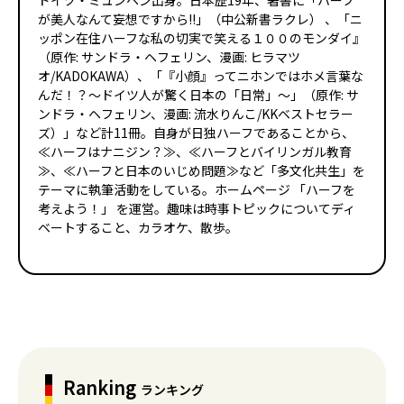
ドイツ・ミュンヘン出身。日本歴19年、著書に「ハーフ
が美人なんて妄想ですから!!」（中公新書ラクレ） 、「ニ
ッポン在住ハーフな私の切実で笑える１００のモンダイ』
（原作: サンドラ・ヘフェリン、漫画: ヒラマツ
オ/KADOKAWA）、「『小顔』ってニホンではホメ言葉な
んだ！？～ドイツ人が驚く日本の「日常」～」（原作: サ
ンドラ・ヘフェリン、漫画: 流水りんこ/KKベストセラー
ズ）」など計11冊。自身が日独ハーフであることから、
≪ハーフはナニジン？≫、≪ハーフとバイリンガル教育
≫、≪ハーフと日本のいじめ問題≫など「多文化共生」を
テーマに執筆活動をしている。ホームページ 「ハーフを
考えよう！」 を運営。趣味は時事トピックについてディ
ベートすること、カラオケ、散歩。
Ranking
ランキング