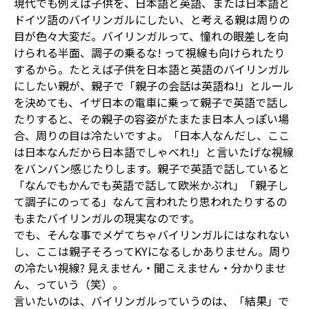
現代でも例えば子供を、日本語と英語、または日本語と
ドイツ語のバイリンガルにしたい、と考える親は周りの
目が色々大変だ。バイリンガルって、憧れの眼差しを向
けられる半面、調子の乗るな! って視線も向けられたり
するから。たとえば子供を日本語と英語のバイリンガル
にしたい親が、親子で「親子の会話は英語ね!」とルール
を決めても、イザ日本の電車に乗って親子で英語で話し
たりすると、その親子の容姿がたまたま日本人っぽい場
合、周りの目は冷たいですよ。「日本人なんだし、ここ
は日本なんだから日本語でしゃべれ!」と言いたげな視線
をバンバン感じたりします。親子で英語で話していると
「なんでもかんでも英語で話して欧米かぶれ」「親子し
て調子にのってる」なんて言われたり思われたりするの
もまたバイリンガルの現実なのです。
でも、そんな事でメゲてちゃバイリンガルにはなれない
し、ここは親子そろってKYになるしかありません。周り
の冷たい視線? 見えません・聞こえません・分かりませ
ん、っていう（笑）。
言いたいのは、バイリンガルっていうのは、「結果」で