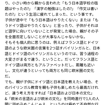
り、小さい時から親から言われた「もう日本語学校の宿
題はやったの?」「漢字の勉強はしたの?」「作文は書い
たの?」という生活に疲れてしまった、という事です。
子供が途中で「もう日本語はやりたくない」または「も
うドイツ語はやりたくない」と言ったり、子供がそれほ
ど語学に向いていないことが発覚した場合、親がその子
を全面否定しないことが大事なんじゃないかな。
そもそも個人的に思うのは、例えばフランス語とドイツ
語のような欧米圏の言葉を2つ話すバイリンガルと、日本
語とドイツ語のバイリンガルというのでは、習う過程の
大変さがまるで違う、ということ。だってフランス語と
ドイツ語は両方ともアルファベットだし、距離も近い
し、文化が違うといっても両方とも同じ欧米圏の文化
だ。
でも、親が子供にドイツ語と日本語を教えたい場合、そ
のバイリンガル教育を親も子供も楽しめたら最高だけれ
ど、違う考え方をすれば「日本語および日本の文化」
&「欧米の言語および欧米の文化」を同時進行で1人の人
間に詰め込めこんじゃえ、というのは極めて不自然な行