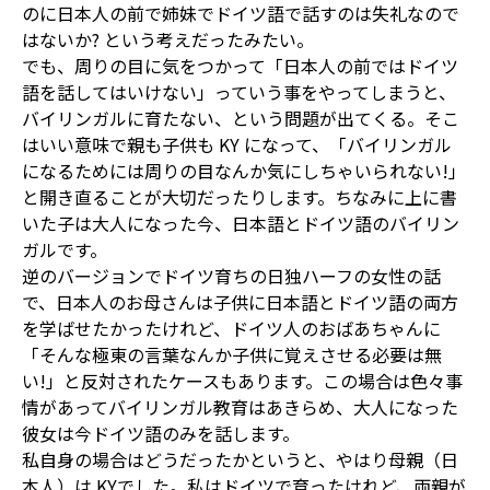
のに日本人の前で姉妹でドイツ語で話すのは失礼なので
はないか? という考えだったみたい。
でも、周りの目に気をつかって「日本人の前ではドイツ
語を話してはいけない」っていう事をやってしまうと、
バイリンガルに育たない、という問題が出てくる。そこ
はいい意味で親も子供も KY になって、「バイリンガル
になるためには周りの目なんか気にしちゃいられない!」
と開き直ることが大切だったりします。ちなみに上に書
いた子は大人になった今、日本語とドイツ語のバイリン
ガルです。
逆のバージョンでドイツ育ちの日独ハーフの女性の話
で、日本人のお母さんは子供に日本語とドイツ語の両方
を学ばせたかったけれど、ドイツ人のおばあちゃんに
「そんな極東の言葉なんか子供に覚えさせる必要は無
い!」と反対されたケースもあります。この場合は色々事
情があってバイリンガル教育はあきらめ、大人になった
彼女は今ドイツ語のみを話します。
私自身の場合はどうだったかというと、やはり母親（日
本人）は KYでした。私はドイツで育ったけれど、両親が