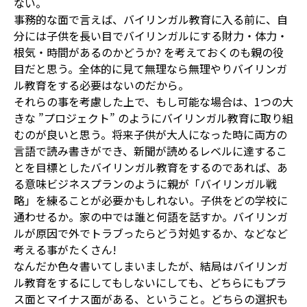
ない。
事務的な面で言えば、バイリンガル教育に入る前に、自
分には子供を長い目でバイリンガルにする財力・体力・
根気・時間があるのかどうか? を考えておくのも親の役
目だと思う。全体的に見て無理なら無理やりバイリンガ
ル教育をする必要はないのだから。
それらの事を考慮した上で、もし可能な場合は、1つの大
きな ”プロジェクト” のようにバイリンガル教育に取り組
むのが良いと思う。将来子供が大人になった時に両方の
言語で読み書きができ、新聞が読めるレベルに達するこ
とを目標としたバイリンガル教育をするのであれば、あ
る意味ビジネスプランのように親が「バイリンガル戦
略」を練ることが必要かもしれない。子供をどの学校に
通わせるか。家の中では誰と何語を話すか。バイリンガ
ルが原因で外でトラブったらどう対処するか、などなど
考える事がたくさん!
なんだか色々書いてしまいましたが、結局はバイリンガ
ル教育をするにしてもしないにしても、どちらにもプラ
ス面とマイナス面がある、ということ。どちらの選択も