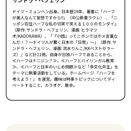
サンドラ・ヘフェリン
ドイツ・ミュンヘン出身。日本歴19年、著書に「ハーフ
が美人なんて妄想ですから!!」（中公新書ラクレ） 、「ニ
ッポン在住ハーフな私の切実で笑える１００のモンダイ』
（原作: サンドラ・ヘフェリン、漫画: ヒラマツ
オ/KADOKAWA）、「『小顔』ってニホンではホメ言葉な
んだ！？～ドイツ人が驚く日本の「日常」～」（原作: サ
ンドラ・ヘフェリン、漫画: 流水りんこ/KKベストセラー
ズ）」など計11冊。自身が日独ハーフであることから、
≪ハーフはナニジン？≫、≪ハーフとバイリンガル教育
≫、≪ハーフと日本のいじめ問題≫など「多文化共生」を
テーマに執筆活動をしている。ホームページ 「ハーフを
考えよう！」 を運営。趣味は時事トピックについてディ
ベートすること、カラオケ、散歩。