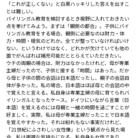
「これが正しくない」と白黒ハッキリした答えを出すこ
とは難しい。
バイリンガル教育を検討するとき視野に入れておきたい
点を挙げてみよう。まずは「親側の都合」。子供にバイ
リンガル教育をする場合、親側に必要なのは財力・体
力・時間・根気のどれか。全てが整っていなければいけ
ない、というわけではなく、どれかが欠けていても他の
面でがんばれば補充可能だととらえていただきたい。
ウチの両親の場合は、財力はなかったけれど、母が専業
主婦だったので、子供と接する「時間」はあった。だか
ら母と子供の間の会話は日本語だったし、親子の会話自
体が多かった。私の場合、日本語はほぼ母との会話の中
で覚えたと言える。私自身は専業主婦の母に育てられバ
イリンガルとなったケース。ドイツにいながら言葉（日
本語）を覚えるのには母親と一緒の時間を過ごすことが
好ましく、実際、私は母が専業主婦だったことで日本語
を覚えやすかった。それは紛れもない事実だけれど、
「21世紀にふさわしい女性像」という観点から見た場
合、私は複雑な気持ちになる。私自身も女性であり、