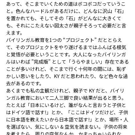
あって、そこまでいくための道はボコボコだっていうこ
と。色んなハードルがあるだけに、どんなに沢山「石」
を置かれても、そしてその「石」がどんなに大きくて
も、それにこたえない図太さが親子そろって必要だと言
えます。
バイリンガル教育を1つの “プロジェクト” だととらえ
て、そのプロジェクトをやり遂げるまではふんばる根気
と覚悟が必要ということです。大人になったバイリンガ
ルはいわば ”完成版” として「うらやましい」存在である
ことが多いけれど、そこまで行く十何年の間には、恥ず
かしい思いをしたり、KY だと思われたり、など色々な過
去があるのです。
あくまでも私の主観だけれど、親子で KY だと、バイリ
ンガル教育において二人三脚で良い結果が出ると思う。
たとえば「日本にいるけど、誰がなんと言おうと子供と
はドイツ語で話す!」とか、「ここはドイツだけど、子供
に日本語を教えたいから日本語で話す!」とか、場所・人
を選ばない、気にしない & 空気を読まない。子供の将来
を考えたら、周りの空気なんか、かまっちゃいられな