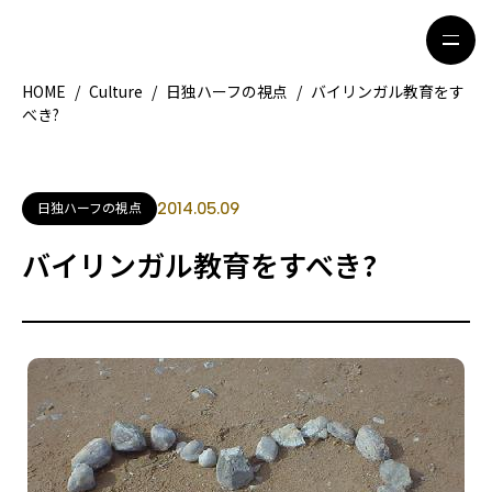
HOME
/
Culture
/
日独ハーフの視点
/
バイリンガル教育をす
べき?
HOME
特集記事
地域別ガイド
グルメ
日独ハーフの視点
2014.05.09
観光ガイド
留学＆キャリア
バイリンガル教育をすべき?
ライフスタイル
著者一覧
ライター募集