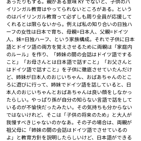
あったりもする。親がある意味 KY でないと、子供のバ
イリンガル教育はやってられないところがある。という
のはバイリンガル教育って必ずしも周り全員が応援して
くれるとは限らないから。例えば私の知り合いの日独ハ
ーフの女性は日本で育ち、母親=日本人、父親=ドイツ
人、妹=日独ハーフ、という家族構成。それで子供に日本
語とドイツ語の両方を覚えさせるために両親は「家庭内
のルール」を作り、「姉妹の間の会話はドイツ語でする
こと」「お母さんとは日本語で話すこと」「お父さんと
はドイツ語で話すこと」を子供に徹底させていたんだけ
ど、姉妹が日本人のおじいちゃん、おばあちゃんのとこ
ろに遊びに行って、姉妹でドイツ語を話していると、日
本人のおじいちゃんとおばあちゃんは良い顔をしなかっ
たらしい。やっぱり孫が自分の知らない言語で話をして
いるのが不愉快だったみたい。その気持ちも分からない
ではないけれど、そこは「子供の将来のため」と大人が
我慢すべきじゃないのかなあ。その子の場合は、両親が
祖父母に「姉妹の間の会話はドイツ語でさせているの
よ」と教育方針を説明したらしいけど、日本語ができる