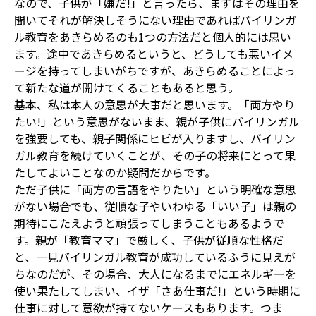
なので、子供が「嫌だ!」と言ったら、まずはその理由を
聞いてそれが解決しそうにない理由であればバイリンガ
ル教育をあきらめるのも1つの方法だと個人的には思い
ます。途中であきらめるというと、どうしても悪いイメ
ージを持ってしまいがちですが、あきらめることによっ
て新たな道が開けてくることもあると思う。
基本、私は本人の意思が大事だと思います。「両方やり
たい!」という意思がないまま、親が子供にバイリンガル
を強要しても、親子関係にヒビが入りますし、バイリン
ガル教育を続けていくことが、その子の将来にとって果
たしてよいことなのか疑問だからです。
ただ子供に「両方の言語をやりたい」という明確な意思
がない場合でも、従順な子やいわゆる「いい子」は親の
期待にこたえようと頑張ってしまうこともあるようで
す。親が「教育ママ」で厳しく、子供が従順な性格だ
と、一見バイリンガル教育が成功しているふうに見えが
ちなのだが、その場合、大人になるまでにエネルギーを
使い果たしてしまい、イザ「さあ仕事だ!」という時期に
仕事に対して意欲が持てないケースもあります。つま