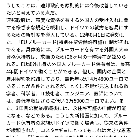
うしたことは、連邦政府も原則的には今後改善していき
たいと考えている点だ。
連邦政府は、高度な資格を有する外国人の受け入れに関
する様ざまな規定を緩和し、ドイツでの就労を容易にす
るための新制度を導入している。12年8月1日に発効し
た、「EUブルーカード(特別在留労働許可証)」制がそれ
である。具体的には、ブルーカードを有する外国人大卒
資格保持者は、求職のために6ヶ月の一時滞在が認めら
れる。EU域外出身の外国人ブルーカード保有者は、最高
4年間ドイツで働くことができる。但し、国内の企業と
雇用契約を締結しており、最低年収が 4万4800ユーロで
あることが条件とされるが、とくに不足が見込まれる数
学者、科学者、IT技術者、エンジニア、医師について
は、最低年収はさらに低い 3万5000ユーロでよい。ま
た、3年間の就業継続後には、永住許可証の申請が可能
になる、などである。こうした新措置に加えて、ブルー
カード保有者の家族がドイツで働く場合も、従来の条件
が緩和された。コスタ=ギヨにとってもこれは大きな恩恵