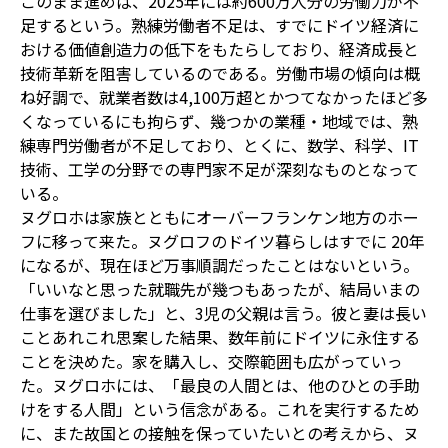
このまま進めば、2025年には約600万人分の労働力が不
足するという。熟練労働者不足は、すでにドイツ経済に
おける価値創造力の低下をもたらしており、経済成長と
技術革新を阻害しているのである。労働市場の傾向は概
ね好調で、就業者数は4,100万超とかつてなかったほど多
くなっているにも拘らず、幾つかの業種・地域では、熟
練専門労働者が不足しており、とくに、数学、科学、IT
技術、工学の分野での専門家不足が深刻なものとなって
いる。
ヌグロホは家族とともにオーバーフランケン地方のホー
フに移って来た。ヌグロフのドイツ暮らしはすでに 20年
になるが、現在ほど万事順調だったことはないという。
「いいなと思った就職先が幾つもあったが、結局いまの
仕事を選びました」と、3児の父親は言う。彼と妻は長い
ことあれこれ思案した結果、数年前にドイツに永住する
ことを決めた。家を購入し、交際範囲も広がっていっ
た。ヌグロホには、「最良の人間とは、他のひとの手助
けをする人間」という信念がある。これを実行するため
に、また故国との接触を保っていたいとの考えから、ヌ