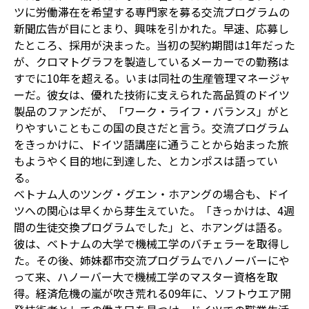
ツに労働滞在を希望する専門家を募る交流プログラムの
新聞広告が目にとまり、興味を引かれた。早速、応募し
たところ、採用が決まった。当初の契約期間は1年だった
が、クロマトグラフを製造しているメーカーでの勤務は
すでに10年を超える。いまは同社の生産管理マネージャ
ーだ。彼女は、優れた技術に支えられた高品質のドイツ
製品のファンだが、「ワーク・ライフ・バランス」がと
りやすいこともこの国の良さだと言う。交流プログラム
をきっかけに、ドイツ語講座に通うことから始まった旅
もようやく目的地に到達した、とカンポスは語ってい
る。
ベトナム人のツング・グエン・ホアングの場合も、ドイ
ツへの関心は早くから芽生えていた。「きっかけは、4週
間の生徒交換プログラムでした」と、ホアングは語る。
彼は、ベトナムの大学で機械工学のバチェラーを取得し
た。その後、姉妹都市交流プログラムでハノーバーにや
って来、ハノーバー大で機械工学のマスター資格を取
得。経済危機の嵐が吹き荒れる09年に、ソフトウエア開