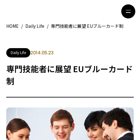
HOME
/
Daily Life
/
専門技能者に展望 EUブルーカード制
HOME
特集記事
Daily Life
2014.05.23
地域別ガイド
グルメ
専門技能者に展望 EUブルーカード
観光ガイド
留学＆キャリア
制
ライフスタイル
著者一覧
ライター募集