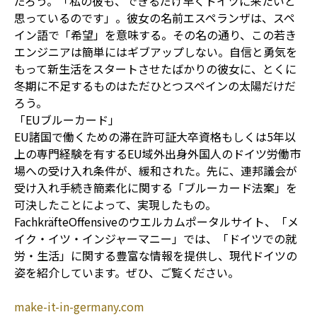
だろう。「私の彼も、できるだけ早くドイツに来たいと
思っているのです」。彼女の名前エスペランザは、スペ
イン語で「希望」を意味する。その名の通り、この若き
エンジニアは簡単にはギブアップしない。自信と勇気を
もって新生活をスタートさせたばかりの彼女に、とくに
冬期に不足するものはただひとつスペインの太陽だけだ
ろう。
「EUブルーカード」
EU諸国で働くための滞在許可証大卒資格もしくは5年以
上の専門経験を有するEU域外出身外国人のドイツ労働市
場への受け入れ条件が、緩和された。先に、連邦議会が
受け入れ手続き簡素化に関する「ブルーカード法案」を
可決したことによって、実現したもの。
FachkräfteOffensiveのウエルカムポータルサイト、「メ
イク・イツ・インジャーマニー」では、「ドイツでの就
労・生活」に関する豊富な情報を提供し、現代ドイツの
姿を紹介しています。ぜひ、ご覧ください。
make-it-in-germany.com