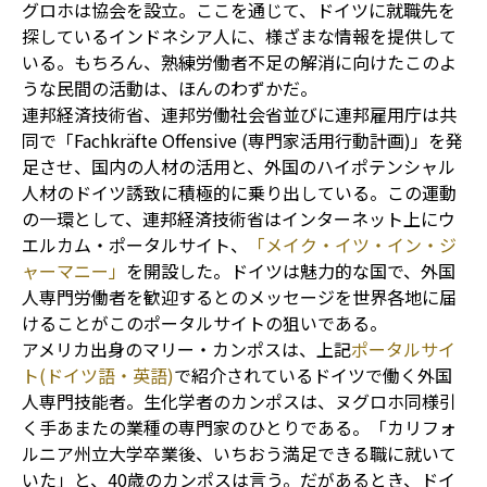
グロホは協会を設立。ここを通じて、ドイツに就職先を
探しているインドネシア人に、様ざまな情報を提供して
いる。もちろん、熟練労働者不足の解消に向けたこのよ
うな民間の活動は、ほんのわずかだ。
連邦経済技術省、連邦労働社会省並びに連邦雇用庁は共
同で「Fachkräfte Offensive (専門家活用行動計画)」を発
足させ、国内の人材の活用と、外国のハイポテンシャル
人材のドイツ誘致に積極的に乗り出している。この運動
の一環として、連邦経済技術省はインターネット上にウ
エルカム・ポータルサイト、
「メイク・イツ・イン・ジ
ャーマニー」
を開設した。ドイツは魅力的な国で、外国
人専門労働者を歓迎するとのメッセージを世界各地に届
けることがこのポータルサイトの狙いである。
アメリカ出身のマリー・カンポスは、上記
ポータルサイ
ト(ドイツ語・英語)
で紹介されているドイツで働く外国
人専門技能者。生化学者のカンポスは、ヌグロホ同様引
く手あまたの業種の専門家のひとりである。「カリフォ
ルニア州立大学卒業後、いちおう満足できる職に就いて
いた」と、40歳のカンポスは言う。だがあるとき、ドイ