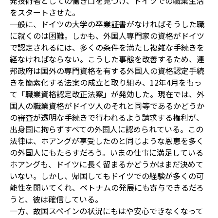
発技術者としての働き口を見つけ、ドイツでの職業生活
をスタートさせた。
一般に、ドイツの大学の卒業証書がなければそうした職
に就くのは困難。しかも、外国人専門家の資格がドイツ
で認定されるには、多くの条件を満たし複雑な手続きを
経なければならない。こうした事態を改善するため、連
邦政府は国外の専門資格を有する外国人の資格認定手続
きを簡素化する法案の成立と取り組み、12年4月をもっ
て「職業資格認定改正法案」が発効した。現在では、外
国人の職業資格がドイツ人のそれと同等であるかどうか
の審査が透明な手続きで行われるよう請求する権利が、
出身国に拘らずすべての外国人に認められている。この
法律は、ホアングが享受したのと同じような恩恵を多く
の外国人にもたらすだろう。いまの仕事に満足している
ホアングも、ドイツに長く留まるかどうかはまだ決めて
いない。しかし、帰国してもドイツでの経験が多くの可
能性を開いてくれ、ベトナムの発展にも寄与できるだろ
うと、彼は確信している。
一方、故国スペインの状況にもはや安心できなくなって