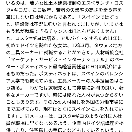
いるのは、若い女性土木建築技師のエスペランザ・コス
タ=ギヨだ。ここ数年、若者の失業率の高さを憂う声を
耳にしない日は稀だからである。「スペインではずっ
と、建設業は不況に強いと言われてましたが、いまでは
もう私が就職できるチャンスはほとんどありません」
と、コスタ=ギヨは語る。アルバイトをするため11年に
初めてドイツを訪れた彼女は、12年3月、タウヌス地方
の工具メーカーに就職することができた。人材斡旋会社
「マーケット・サービス・インターナショナル」のペー
ター・ポスティネット最高経営責任者(CEO)の紹介によ
るものだった。ポスティネットは、スペインのバレンシ
ア大学でも教えている。工具メーカーの人事担当者はこ
う語る。「わが社は就職先として非常に評判の良い、著
名なメーカーですが、時には優れた人材が見つからない
こともあります。そのため人材探しを外国の労働市場に
まで広げており、現在はとくにスペインに力を入れてい
ます」。同メーカーは、コスタ=ギヨのような外国人社
員が職場に早くなじめるよう、企業内ドイツ語講座を提
供したり、住宅探しの手伝いなどもしているという。こ