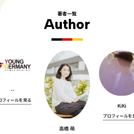
著者一覧
Author
--
ロフィールを見る
KiKi
プロフィールを
高橋 萌