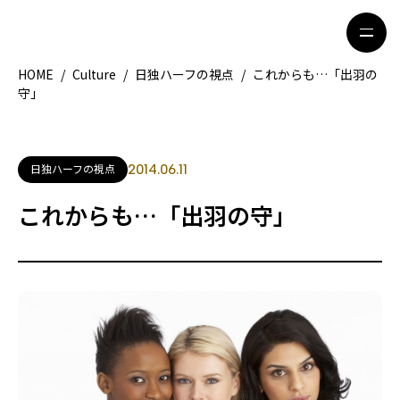
HOME
/
Culture
/
日独ハーフの視点
/
これからも…「出羽の
守」
HOME
特集記事
地域別ガイド
グルメ
日独ハーフの視点
2014.06.11
観光ガイド
留学＆キャリア
これからも…「出羽の守」
ライフスタイル
著者一覧
ライター募集