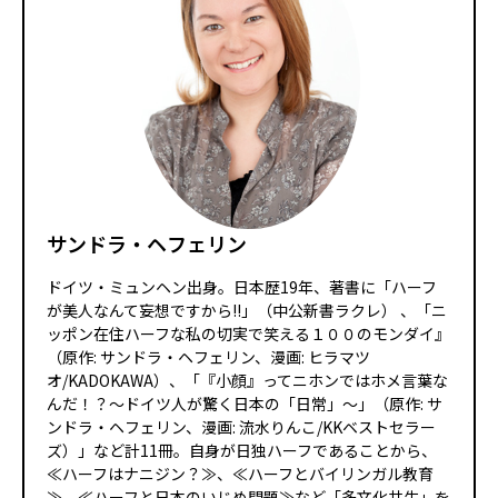
サンドラ・ヘフェリン
ドイツ・ミュンヘン出身。日本歴19年、著書に「ハーフ
が美人なんて妄想ですから!!」（中公新書ラクレ） 、「ニ
ッポン在住ハーフな私の切実で笑える１００のモンダイ』
（原作: サンドラ・ヘフェリン、漫画: ヒラマツ
オ/KADOKAWA）、「『小顔』ってニホンではホメ言葉な
んだ！？～ドイツ人が驚く日本の「日常」～」（原作: サ
ンドラ・ヘフェリン、漫画: 流水りんこ/KKベストセラー
ズ）」など計11冊。自身が日独ハーフであることから、
≪ハーフはナニジン？≫、≪ハーフとバイリンガル教育
≫、≪ハーフと日本のいじめ問題≫など「多文化共生」を