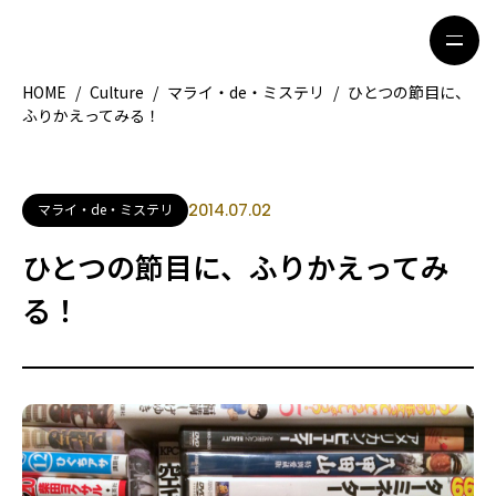
HOME
/
Culture
/
マライ・de・ミステリ
/
ひとつの節目に、
ふりかえってみる！
HOME
特集記事
地域別ガイド
グルメ
マライ・de・ミステリ
2014.07.02
観光ガイド
留学＆キャリア
ひとつの節目に、ふりかえってみ
ライフスタイル
る！
著者一覧
ライター募集