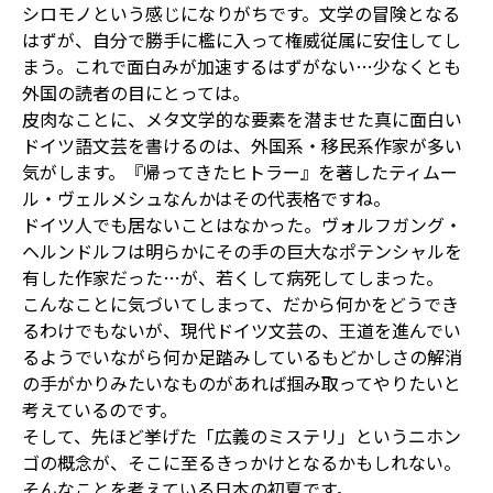
シロモノという感じになりがちです。文学の冒険となる
はずが、自分で勝手に檻に入って権威従属に安住してし
まう。これで面白みが加速するはずがない…少なくとも
外国の読者の目にとっては。
皮肉なことに、メタ文学的な要素を潜ませた真に面白い
ドイツ語文芸を書けるのは、外国系・移民系作家が多い
気がします。『帰ってきたヒトラー』を著したティムー
ル・ヴェルメシュなんかはその代表格ですね。
ドイツ人でも居ないことはなかった。ヴォルフガング・
ヘルンドルフは明らかにその手の巨大なポテンシャルを
有した作家だった…が、若くして病死してしまった。
こんなことに気づいてしまって、だから何かをどうでき
るわけでもないが、現代ドイツ文芸の、王道を進んでい
るようでいながら何か足踏みしているもどかしさの解消
の手がかりみたいなものがあれば掴み取ってやりたいと
考えているのです。
そして、先ほど挙げた「広義のミステリ」というニホン
ゴの概念が、そこに至るきっかけとなるかもしれない。
そんなことを考えている日本の初夏です。