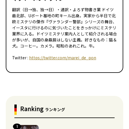
翻訳（日→独、独→日）・通訳・よろず物書き業 ドイツ
最北部、Uボート基地の町キール出身。実家から半日で北
欧ミステリの傑作『ヴァランダー警部』シリーズの舞台、
イースタに行けるのに気づいたことをきっかけにミステリ
業界に入る。ドイツミステリ案内人として紹介される場合
が多いが、自国の身贔屓はしない主義。好きなもの：猫＆
犬。コーヒー。カメラ。昭和のあれこれ。牛。
Twitter :
https://twitter.com/marei_de_pon
Ranking
ランキング