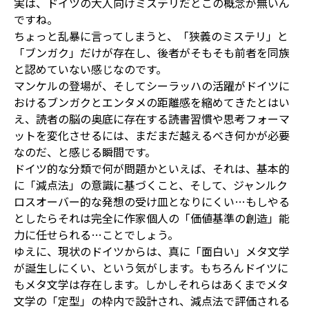
実は、ドイツの大人向けミステリだとこの概念が無いん
ですね。
ちょっと乱暴に言ってしまうと、「狭義のミステリ」と
「ブンガク」だけが存在し、後者がそもそも前者を同族
と認めていない感じなのです。
マンケルの登場が、そしてシーラッハの活躍がドイツに
おけるブンガクとエンタメの距離感を縮めてきたとはい
え、読者の脳の奥底に存在する読書習慣や思考フォーマ
ットを変化させるには、まだまだ越えるべき何かが必要
なのだ、と感じる瞬間です。
ドイツ的な分類で何が問題かといえば、それは、基本的
に「減点法」の意識に基づくこと、そして、ジャンルク
ロスオーバー的な発想の受け皿となりにくい…もしやる
としたらそれは完全に作家個人の「価値基準の創造」能
力に任せられる…ことでしょう。
ゆえに、現状のドイツからは、真に「面白い」メタ文学
が誕生しにくい、という気がします。もちろんドイツに
もメタ文学は存在します。しかしそれらはあくまでメタ
文学の「定型」の枠内で設計され、減点法で評価される