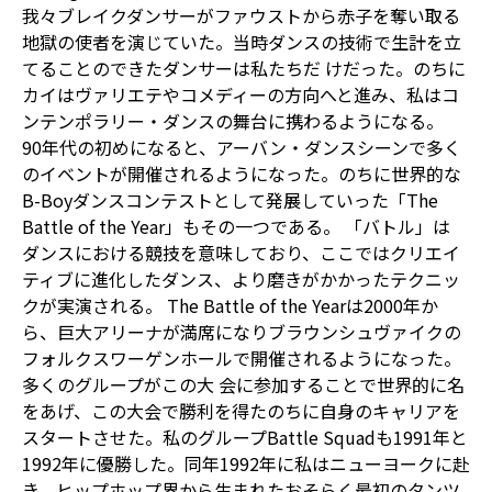
我々ブレイクダンサーがファウストから赤子を奪い取る
地獄の使者を演じていた。当時ダンスの技術で生計を立
てることのできたダンサーは私たちだ けだった。のちに
カイはヴァリエテやコメディーの方向へと進み、私はコ
ンテンポラリー・ダンスの舞台に携わるようになる。
90年代の初めになると、アーバン・ダンスシーンで多く
のイベントが開催されるようになった。のちに世界的な
B-Boy
ダンスコンテストとして発展していった「The
Battle of the Year」もその一つである。
「バトル」
は
ダンスにおける競技を意味しており、ここではクリエイ
ティブに進化したダンス、より磨きがかかったテクニッ
クが実演される。 The Battle of the Yearは2000年か
ら、巨大アリーナが満席になりブラウンシュヴァイクの
フォルクスワーゲンホールで開催されるようになった。
多くのグループがこの大 会に参加することで世界的に名
をあげ、この大会で勝利を得たのちに自身のキャリアを
スタートさせた。私のグループBattle Squadも1991年と
1992年に優勝した。同年1992年に私はニューヨークに赴
き、ヒップホップ界から生まれたおそらく最初のタンツ