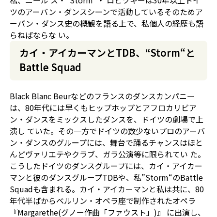
私、ニール ス・”Storm”・ ロビツキーは30年以上ドイ
ツのアーバン・ダンスシーンで活動している――そのためア
ーバン・ダンス史の概観を語る上で、私個人の経歴も語
らねばならな い。
カイ・アイカーマンとTDB、“Storm“と
Battle Squad
Black Blanc Beurなどのフランスのダンスカンパニー
は、80年代には早くもヒップホップとアフロカリビア
ン・ダンスをミックスしたダンスを、ドイツの劇場で上
演し ていた。その一方でドイツの数少ないプロのアーバ
ン・ダンスのグループには、舞台で踊るチャンスはほと
んどヴァリエテやクラブ、ガラ公演等に限られてい た。
こうしたドイツのダンスグループには、カイ・アイカー
マンと彼のダンスグループTDBや、私”Storm“のBattle
Squadも含まれる。カイ・アイカーマンと私は共に、80
年代半ばからベルリン・オペラ座で制作されたオペラ
『Margarethe(グノー作曲「ファウスト」)』
に出演し、