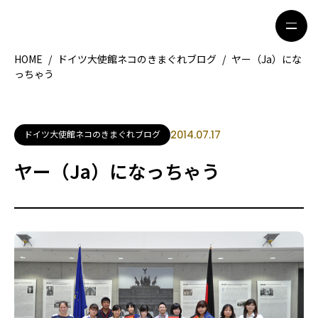
HOME
/
ドイツ大使館ネコのきまぐれブログ
/
ヤー（Ja）にな
っちゃう
HOME
特集記事
地域別ガイド
グルメ
ドイツ大使館ネコのきまぐれブログ
2014.07.17
観光ガイド
留学＆キャリア
ヤー（Ja）になっちゃう
ライフスタイル
著者一覧
ライター募集