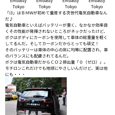
Embassy
Embassy
Embassy
Embassy
Tokyo
Tokyo
Tokyo
Tokyo
「i3」はＢＭＷが初めて量産する次世代電気自動車なん
だ♪
電気自動車といえばバッテリーが重く、なかなか効率良
くその性能が発揮されないところがネックだったけど、
ボクはボディにカーボンを使用して車体の総重量を軽く
してるんだ。そしてカーボンだからとっても頑丈！
そのバッテリーは車体の中心の床に均等に配置され、車
のバランスにも配慮されてるんだ。
ボクは電気自動車だからＣＯ２排出量「０（ゼロ）」。
モチロンこれだけでも地球にやさしいんだけど、実は他
にも・・・