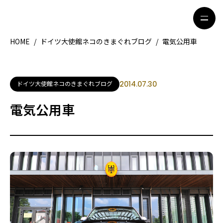
HOME
/
ドイツ大使館ネコのきまぐれブログ
/
電気公用車
HOME
特集記事
ドイツ大使館ネコのきまぐれブログ
2014.07.30
地域別ガイド
グルメ
電気公用車
観光ガイド
留学＆キャリア
ライフスタイル
著者一覧
ライター募集