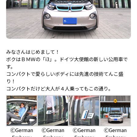
みなさんはじめまして！
ボクはＢＭＷの「i3」。ドイツ大使館の新しい公用車で
す。
コンパクトで愛らしいボディには先進の技術てんこ盛
り！
コンパクトだけど大人が４人乗ってもこの通り。
ⒸGerman
ⒸGerman
ⒸGerman
ⒸGerman