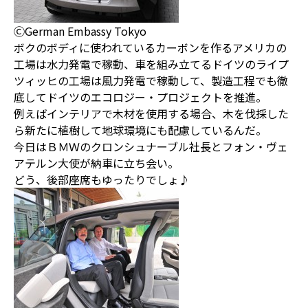
ⒸGerman Embassy Tokyo
ボクのボディに使われているカーボンを作るアメリカの
工場は水力発電で稼動、車を組み立てるドイツのライプ
ツィッヒの工場は風力発電で稼動して、製造工程でも徹
底してドイツのエコロジー・プロジェクトを推進。
例えばインテリアで木材を使用する場合、木を伐採した
ら新たに植樹して地球環境にも配慮しているんだ。
今日はＢＭＷのクロンシュナーブル社長とフォン・ヴェ
アテルン大使が納車に立ち会い。
どう、後部座席もゆったりでしょ♪