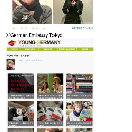
ⒸGerman Embassy Tokyo