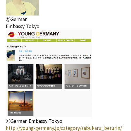
ⒸGerman
Embassy Tokyo
ⒸGerman Embassy Tokyo
http://young-germany.jp/category/sabukaru_berurin/