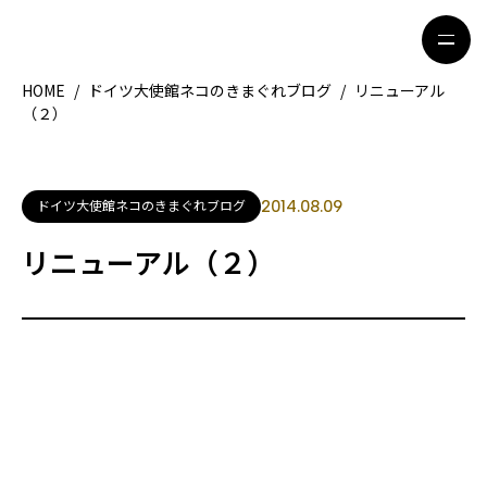
HOME
/
ドイツ大使館ネコのきまぐれブログ
/
リニューアル
（２）
HOME
特集記事
地域別ガイド
グルメ
ドイツ大使館ネコのきまぐれブログ
2014.08.09
観光ガイド
留学＆キャリア
リニューアル（２）
ライフスタイル
著者一覧
ライター募集