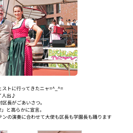
ストに行ってきたニャ=^_^=
イ人出♪
村区長がごあいさつ。
is!」と高らかに宣言。
テンの演奏に合わせて大使も区長も学園長も踊ります