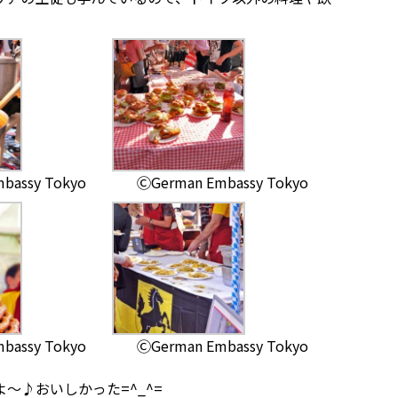
bassy Tokyo
ⒸGerman Embassy Tokyo
bassy Tokyo
ⒸGerman Embassy Tokyo
〜♪おいしかった=^_^=