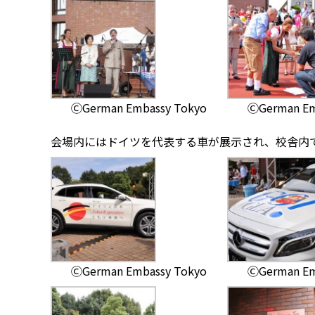
ⒸGerman Embassy Tokyo
ⒸGerman Em
会場内にはドイツを代表する車が展示され、校舎内
ⒸGerman Embassy Tokyo
ⒸGerman Em