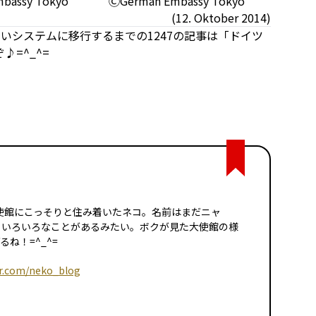
bassy Tokyo
ⒸGerman Embassy Tokyo
(12. Oktober 2014)
新しいシステムに移行するまでの1247の記事は「ドイツ
=^_^=
イツ大使館にこっそりと住み着いたネコ。名前はまだニャ
日いろいろなことがあるみたい。ボクが見た大使館の様
ね！=^_^=
er.com/neko_blog