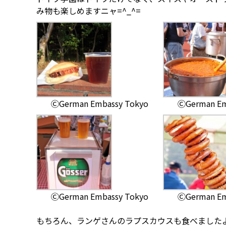
み物も楽しめますニャ=^_^=
ⒸGerman Embassy Tokyo
ⒸGerman Em
ⒸGerman Embassy Tokyo
ⒸGerman Em
もちろん、ランゲさんのラプスカウスも食べましたよ