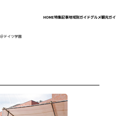
HOME
特集記事
地域別ガイド
グルメ
観光ガイ
＠ドイツ学園