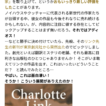
家』
を取り上げて、というか
おもいっきり厳しい評価を
した
ことがあります。
ノイハウスやクッチャーに代表される新世代の作家たち
が台頭する中、彼女の作品も今後それなりに売れ続ける
かもしれない。が、内容的に注目に値する存在としてピ
ックアップすることはまず無いだろう。
それではアディ
オス！
…などと勝手に決め付けていたら、先般、その
リンク先
生の新刊が東京創元社から突然出た
のでビックリしまし
た。創元といえば翻訳ミステリの老舗、それも最高に目
利きな出版社のひとつじゃありませんか！ そこがいま敢
えてリンクの作品を出す、これはいったいどういうこと
だ？ と読んでみたところ…
やばい。これは面白凄い！
そうか！ こういう展開がありえたのか！