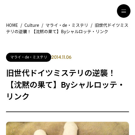
HOME
/
Culture
/
マライ・de・ミステリ
/
旧世代ドイツミス
テリの逆襲！【沈黙の果て】Byシャルロッテ・リンク
HOME
特集記事
地域別ガイド
グルメ
マライ・de・ミステリ
2014.11.06
観光ガイド
留学＆キャリア
旧世代ドイツミステリの逆襲！
ライフスタイル
【沈黙の果て】Byシャルロッテ・
リンク
著者一覧
ライター募集