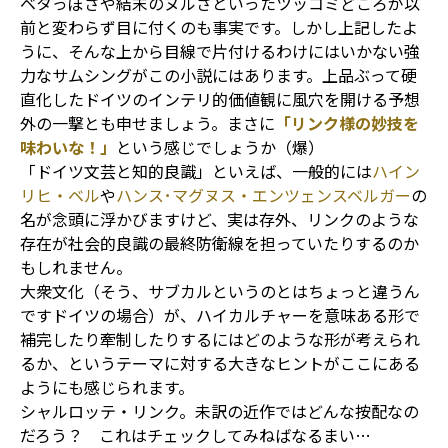
ベタっぽさや結末のヌルさといったツッコミどころが以
前と変わらず目に付くのも事実です。しかし上記したよ
うに、そんな上から目線で片付けるわけにはいかない強
力なサムシングがこの小説にはあります。上品ぶって硬
直化したドイツのインテリ的価値観に風穴を開ける予想
外の一撃とも申せましょう。まさに
「リンク様の妙技を
味わいな！」
という感じでしょうか（爆）
「ドイツ文芸と知的良識」といえば、一般的には
ハイン
リヒ・ベル
や
ハンス･マグヌス・エンツェンスベルガー
の
名が念頭に浮かびますけど、実は存外、リンクのような
存在が社会的良識の最終防衛線を担っていたりするのか
もしれません。
大衆文化（そう、サブカルというのとはちょっと違うん
ですドイツの場合）が、ハイカルチャーを意味ある形で
補完したり牽制したりするにはどのような形が考えられ
るか、というテーマに対する大きなヒントがここにある
ようにも感じられます。
シャルロッテ・リンク。未訳の近作ではどんな按配なの
だろう？ これはチェックしてみねばなるまい…