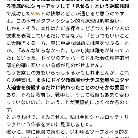
ろ徹底的にショーアップして「見せる」という逆転発想
で成功した
ＷＷＥ
の快挙とどこか通じると思うのです
よ。この本音メタフィクション的な原理は興味深い。
しかも…そう、本作はただ赤裸々にどぎつくドイツ人の
欲求を表現しているだけではない。「どうでもいいこと
に大騒ぎする一方、真に重要な問題には目をつぶる」と
か、「みんな知らなかった。しかし実は誰もが知ってい
た」といった、ドイツのアッパーミドル社会の精神的暗
部を的確に突いている点が見のがせません。
もうお察しの方もいらっしゃるかもしれませんが、これ
らの特質は、
まさにドイツ教養層がナチス勃興やユダヤ
人迫害を傍観するだけに終わったことのひそかな要因
で
あり、それは戦前も、戦中も、そして戦後もあまり変わ
っていないのだ、ということが実感的によくわかるので
す。
というわけで、すみません。私は今回シャルロッテ・リ
ンクという作家を大いに見直しました。
確かに、特に原書で読むと、いわゆるソープオペラ的な