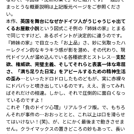
まっとうな概要説明は上記版元ページをご参照くださ
い。
本作、
英国を舞台になぜかドイツ人がうじゃうじゃ出て
くるお屋敷小説
という図式こそ例の『姉妹の家』とまる
で同じですけど、あるポイントが決定的に違うのです。
『姉妹の家』で目立った「お上品」さ、妙に気取ったハ
ーレクイン的なキラキラ感が影を潜め、その代わり、現
代ドイツ人が溜め込んでいる各種欲求とストレス…
支配
欲、権威欲、完璧主義、そしてそれらと表裏一体な卑屈
さ、「満ち足りた日常」をアピールするための精神生活
の歪み
…といったドロドロしたものどもが、実に赤裸々
にドババッと噴き出しているのです。ええ、言ってみれ
ばそれだけの相違。しかし、それで圧倒的に面白くなっ
ているのですよ！
これぞ「負のドイツ心理」リアルライフ版。で、もちろ
んそれが事件の…おおっととと、これ以上は口を滑らせ
てはいけない！(笑)、が、とにかく最後まで飽きさせま
せん。クライマックスの置きどころの妙もあって、長い