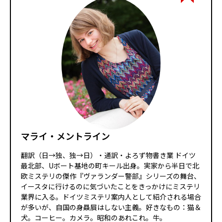
マライ・メントライン
翻訳（日→独、独→日）・通訳・よろず物書き業 ドイツ
最北部、Uボート基地の町キール出身。実家から半日で北
欧ミステリの傑作『ヴァランダー警部』シリーズの舞台、
イースタに行けるのに気づいたことをきっかけにミステリ
業界に入る。ドイツミステリ案内人として紹介される場合
が多いが、自国の身贔屓はしない主義。好きなもの：猫＆
犬。コーヒー。カメラ。昭和のあれこれ。牛。