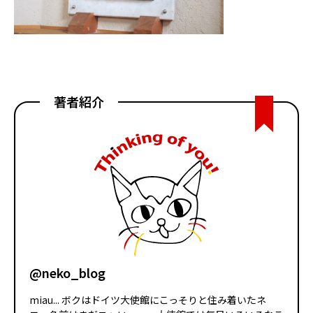
著者紹介
@neko_blog
miau... ボクはドイツ大使館にこっそりと住み着いたネ