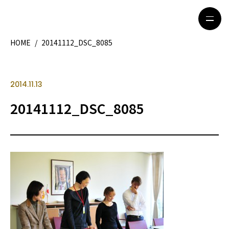
HOME
/
20141112_DSC_8085
HOME
特集記事
2014.11.13
地域別ガイド
グルメ
20141112_DSC_8085
観光ガイド
留学＆キャリア
ライフスタイル
著者一覧
ライター募集