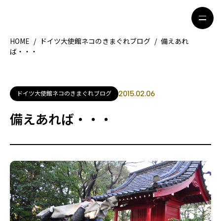
HOME
/
ドイツ大使館ネコのきまぐれブログ
/
備えあれ
ば・・・
HOME
特集記事
地域別ガイド
グルメ
ドイツ大使館ネコのきまぐれブログ
2015.02.06
観光ガイド
留学＆キャリア
備えあれば・・・
ライフスタイル
著者一覧
ライター募集