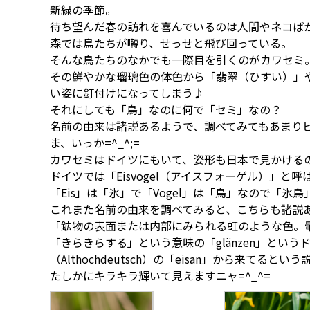
新緑の季節。
待ち望んだ春の訪れを喜んでいるのは人間やネコば
森では鳥たちが囀り、せっせと飛び回っている。
そんな鳥たちのなかでも一際目を引くのがカワセミ
その鮮やかな瑠璃色の体色から「翡翠（ひすい）」
い姿に釘付けになってしまう♪
それにしても「鳥」なのに何で「セミ」なの？
名前の由来は諸説あるようで、調べてみてもあまり
ま、いっか=^_^;=
カワセミはドイツにもいて、姿形も日本で見かける
ドイツでは「Eisvogel（アイスフォーゲル）」と
「Eis」は「氷」で「Vogel」は「鳥」なので「氷鳥
これまた名前の由来を調べてみると、こちらも諸説
「鉱物の表面または内部にみられる虹のような色。暈色（
「きらきらする」という意味の「glänzen」とい
（Althochdeutsch）の「eisan」から来てるという
たしかにキラキラ輝いて見えますニャ=^_^=