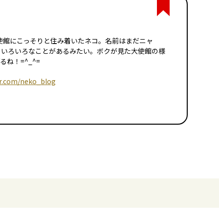
イツ大使館にこっそりと住み着いたネコ。名前はまだニャ
日いろいろなことがあるみたい。ボクが見た大使館の様
ね！=^_^=
er.com/neko_blog