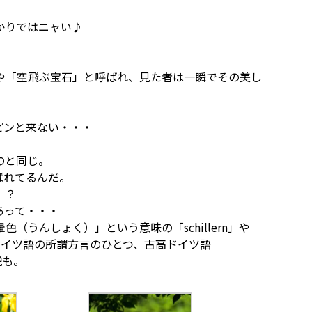
かりではニャい♪
。
や「空飛ぶ宝石」と呼ばれ、見た者は一瞬でその美し
ピンと来ない・・・
のと同じ。
呼ばれてるんだ。
」？
あって・・・
うんしょく）」という意味の「schillern」や
うドイツ語の所謂方言のひとつ、古高ドイツ語
説も。