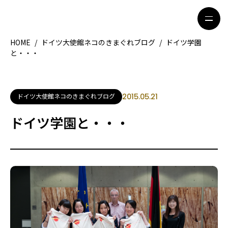
HOME
/
ドイツ大使館ネコのきまぐれブログ
/
ドイツ学園
と・・・
HOME
特集記事
地域別ガイド
グルメ
ドイツ大使館ネコのきまぐれブログ
2015.05.21
観光ガイド
留学＆キャリア
ドイツ学園と・・・
ライフスタイル
著者一覧
ライター募集