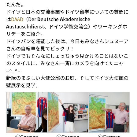
たんだ。
ドイツと日本の交流事業やドイツ留学についての質問に
は
DAAD
（Der
D
eutsche
A
kademische
A
ustausch
d
ienst、ドイツ学術交流会）やワーキングホ
リデーをご紹介。
ドイツパンを堪能した後は、今日もみなさんシュヌーア
さんの自転車を見てビックリ！
ドイツでもそんなにしょっちゅう見かけることはないこ
のスタイルに、みなさん一斉にカメラを向けてたニャ
=^_^=
新緑のまぶしい大使公邸のお庭、そしてドイツ大使館の
壁展示を見学。
ⒸGerman
ⒸGerman
ⒸGerman