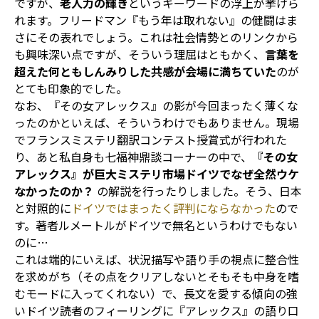
ですが、
老人力の輝き
というキーワードの浮上が挙げら
れます。フリードマン『もう年は取れない』の健闘はま
さにその表れでしょう。これは社会情勢とのリンクから
も興味深い点ですが、そういう理屈はともかく、
言葉を
超えた何ともしんみりした共感が会場に満ちていた
のが
とても印象的でした。
なお、『その女アレックス』の影が今回まったく薄くな
ったのかといえば、そういうわけでもありません。現場
でフランスミステリ翻訳コンテスト授賞式が行われた
り、あと私自身も七福神鼎談コーナーの中で、
『その女
アレックス』が巨大ミステリ市場ドイツでなぜ全然ウケ
なかったのか？
の解説を行ったりしました。そう、日本
と対照的に
ドイツではまったく評判にならなかった
ので
す。著者ルメートルがドイツで無名というわけでもない
のに…
これは端的にいえば、状況描写や語り手の視点に整合性
を求めがち（その点をクリアしないとそもそも中身を嗜
むモードに入ってくれない）で、長文を愛する傾向の強
いドイツ読者のフィーリングに『アレックス』の語り口