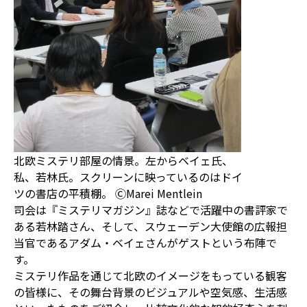
北欧ミステリ部屋の情景。左からベイェ氏、
私、若林氏。スクリーンに映っているのはドイ
ツの書店の平積棚。 ⒸMarei Mentlein
司会は『ミステリマガジン』誌などで活躍中の書評家で
ある若林踏さん、そして、スウェーデン大使館の広報担
当官であるアダム・ベイェさんがゲストという布陣で
す。
ミステリ作品を通じて北欧のイメージをもっている観客
の皆様に、その舞台背景のビジュアルや空気感、生活感