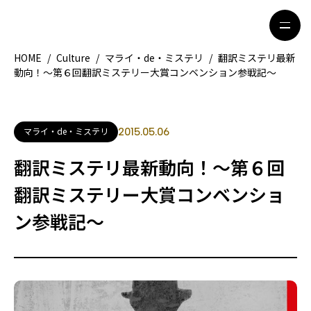
HOME
/
Culture
/
マライ・de・ミステリ
/
翻訳ミステリ最新
動向！～第６回翻訳ミステリー大賞コンベンション参戦記～
HOME
特集記事
地域別ガイド
グルメ
マライ・de・ミステリ
2015.05.06
観光ガイド
留学＆キャリア
翻訳ミステリ最新動向！～第６回
ライフスタイル
翻訳ミステリー大賞コンベンショ
ン参戦記～
著者一覧
ライター募集