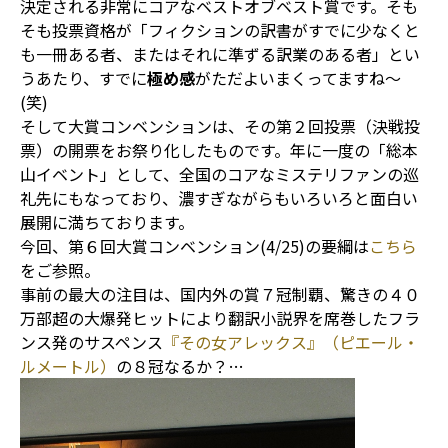
決定される非常にコアなベストオブベスト賞です。そも
そも投票資格が「フィクションの訳書がすでに少なくと
も一冊ある者、またはそれに準ずる訳業のある者」とい
うあたり、すでに
極め感
がただよいまくってますね～
(笑)
そして大賞コンベンションは、その第２回投票（決戦投
票）の開票をお祭り化したものです。年に一度の「総本
山イベント」として、全国のコアなミステリファンの巡
礼先にもなっており、濃すぎながらもいろいろと面白い
展開に満ちております。
今回、第６回大賞コンベンション(4/25)の要綱は
こちら
をご参照。
事前の最大の注目は、国内外の賞７冠制覇、驚きの４０
万部超の大爆発ヒットにより翻訳小説界を席巻したフラ
ンス発のサスペンス
『その女アレックス』（ピエール・
ルメートル）
の８冠なるか？…