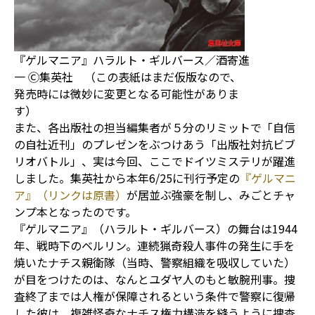
『ゲルマニア』ハラルト・ギルバース／酒寄進
一 Ⓒ集英社 （この表紙はまだ仮版なので、
発売時には微妙に変更となる可能性がありま
す）
また、各出版社の担当編集者が５分のリミットで「自信
の自社近刊」のプレゼンをぶつけあう「出版社対抗ビブ
リオバトル」、実は今回、ここでドイツミステリが躍進
しました。集英社から本年6/25に刊行予定の
『ゲルマニ
ア』（リンクは原書）
が居並ぶ強豪を制し、みごとチャ
ンプ本となったのです。
『ゲルマニア』（ハラルト・ギルバース）の舞台は1944
年、戦時下のベルリン。連続猟奇殺人事件の発生に手を
焼いたナチス親衛隊（当時、警察組織を吸収していた）
が目をつけたのは、なんとユダヤ人のもと敏腕刑事。捜
査終了までは人権が保障されるという条件で警察に復帰
した彼は、複雑怪奇なナチス権力構造を縫うように捜査