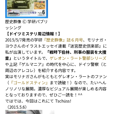
歴史群像 Ⓒ 学研パブリ
ッシング
【ドイツミステリ周辺情報！】
2015/5/7発売の学研
『歴史群像』誌６月号
、モリナガ・
ヨウさんのイラストエッセイ連載『迷宮歴史倶楽部』に
私が出演しています。
「戦時下伯林、刑事の服装を大捜
査」
というタイトルで、
ゲレオン・ラート警部シリーズ
や上記『ゲルマニア』の時代を中心に、ドイツ警察（と
周辺のアレコレ）を紹介する内容です。
実はモリナガさんがもともとゲレオン・ラートのファン
（
『ゴールドスティン』
まで読破！）なので、たいへん
ノリノリな展開。濃厚なビジュアル展開が楽しめる内容
となっておりますので、ぜひご一読を！^^
ではでは、今回はこれにて Tschüss!
（2015.5.6）