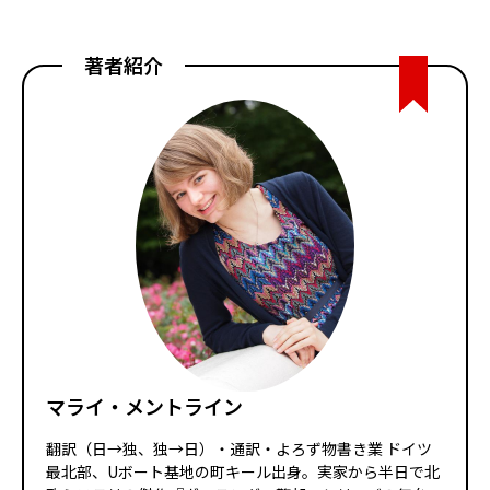
著者紹介
マライ・メントライン
翻訳（日→独、独→日）・通訳・よろず物書き業 ドイツ
最北部、Uボート基地の町キール出身。実家から半日で北