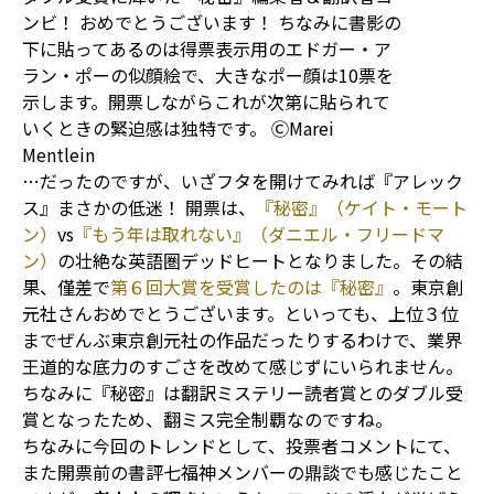
ンビ！ おめでとうございます！ ちなみに書影の
下に貼ってあるのは得票表示用のエドガー・ア
ラン・ポーの似顔絵で、大きなポー顔は10票を
示します。開票しながらこれが次第に貼られて
いくときの緊迫感は独特です。 ⒸMarei
Mentlein
…だったのですが、いざフタを開けてみれば『アレック
ス』まさかの低迷！ 開票は、
『秘密』（ケイト・モート
ン）
vs
『もう年は取れない』（ダニエル・フリードマ
ン）
の壮絶な英語圏デッドヒートとなりました。その結
果、僅差で
第６回大賞を受賞したのは『秘密』
。東京創
元社さんおめでとうございます。といっても、上位３位
までぜんぶ東京創元社の作品だったりするわけで、業界
王道的な底力のすごさを改めて感じずにいられません。
ちなみに『秘密』は翻訳ミステリー読者賞とのダブル受
賞となったため、翻ミス完全制覇なのですね。
ちなみに今回のトレンドとして、投票者コメントにて、
また開票前の書評七福神メンバーの鼎談でも感じたこと