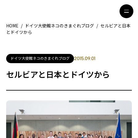
HOME
/
ドイツ大使館ネコのきまぐれブログ
/
セルビアと日本
とドイツから
HOME
特集記事
地域別ガイド
グルメ
ドイツ大使館ネコのきまぐれブログ
2015.09.01
観光ガイド
留学＆キャリア
セルビアと日本とドイツから
ライフスタイル
著者一覧
ライター募集