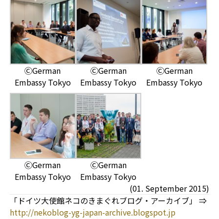
ⒸGerman
ⒸGerman
ⒸGerman
Embassy Tokyo
Embassy Tokyo
Embassy Tokyo
ⒸGerman
ⒸGerman
Embassy Tokyo
Embassy Tokyo
(01. September 2015)
「ドイツ大使館ネコのきまぐれブログ・アーカイブ」 ⇒
http://nekoblog-yg-japan-archive.blogspot.jp