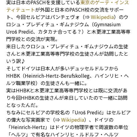
実は日本のPASCHを支援している
東京のゲーテ・インス
ティテュート
が外国と日本のPASCH校の交流をサポー
ト、今回セルビアはパンチェヴォ（⇒
Wikipedia
）のウ
ロシュ・プレディチュ・ギムナジウム（Gymnasium
Uroš Predić、カタカナ合ってる？）と木更津工業高等専
門学校との交流が実現。
来日したウロシュ・プレディチュ・ギムナジウムの生徒
さんと木更津工業高等専門学校の生徒さんが訪問したと
いう訳♪
そしてドイツは日本人が多いデュッセルドルフから
HHBK（Heinrich-Hertz-Berufskolleg、ハインリヒ・ヘ
ルツ職業学校）の生徒さんも一緒に。
実はHHBKと木更津工業高等専門学校とは既に交流があ
り今回HHBKの生徒さんが来日していたので一緒に訪問
となったんだ。
ちなみにセルビアの学校名の「Uroš Predić」はセルビア
の偉大な写実画家で（⇒
Wikipedia
）、ドイツの
「Heinrich-Hertz」はドイツの物理学者で周波数の単位
「ヘルツ」で有名なハインリヒ・ルドルフ・ヘルツ