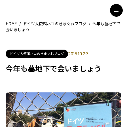
HOME
/
ドイツ大使館ネコのきまぐれブログ
/
今年も墓地下で
会いましょう
HOME
特集記事
地域別ガイド
グルメ
ドイツ大使館ネコのきまぐれブログ
2015.10.29
観光ガイド
留学＆キャリア
今年も墓地下で会いましょう
ライフスタイル
著者一覧
ライター募集