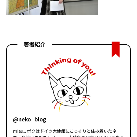
著者紹介
@neko_blog
miau... ボクはドイツ大使館にこっそりと住み着いたネ