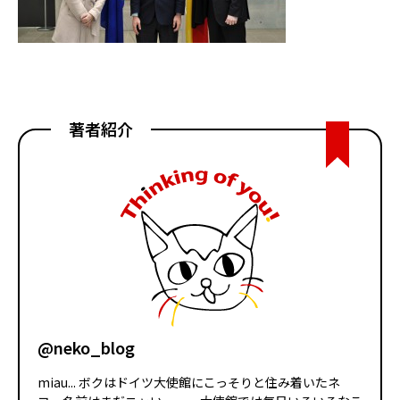
著者紹介
@neko_blog
miau... ボクはドイツ大使館にこっそりと住み着いたネ