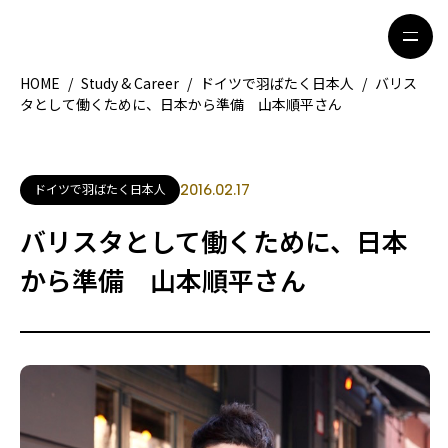
HOME
/
Study & Career
/
ドイツで羽ばたく日本人
/
バリス
タとして働くために、日本から準備 山本順平さん
HOME
特集記事
地域別ガイド
グルメ
ドイツで羽ばたく日本人
2016.02.17
観光ガイド
留学＆キャリア
バリスタとして働くために、日本
ライフスタイル
から準備 山本順平さん
著者一覧
ライター募集