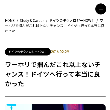
HOME
/
Study & Career
/
ドイツのテクノロジーNOW！
/
ワ
ーホリで掴んだこれ以上ないチャンス！ドイツへ行って本当に良
かった
HOME
特集記事
地域別ガイド
グルメ
ドイツのテクノロジーNOW！
2016.02.29
観光ガイド
留学＆キャリア
ワーホリで掴んだこれ以上ないチ
ライフスタイル
ャンス！ドイツへ行って本当に良
かった
著者一覧
ライター募集