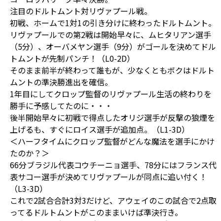
注目のドルトムント対リヴァプール戦。
初戦、ホームで1対1の引き分けに終わったドルトムント。
リヴァプールでの第2戦は開始早々に、ムヒタリアン選手
（5分）、オーバメヤン選手（9分）がゴールを決めてドル
トムントが先制パンチ！（L0-2D）
そのまま前半が終わって誰もが、少なくともボクはドルト
ムントの準決勝進出を確信。
1年目にしてクロップ監督のリヴァプール生活の終わりを
勝手に予感してたのに・・・
後半開始早々に初戦で得点したオリジ選手が反撃の狼煙を
上げるも、すぐにロイス選手が追加点。（L1-3D）
＜ハーフタイムにクロップ監督がどんな魔法を選手にかけ
たのか？＞
66分ブラジル代表コウチーニョ選手、78分にはフランス代
表サコー選手が決めてリヴァプールが同点に追い付く！
（L3-3D）
これで2試合合計3対3だけど、アウェイのこの試合で2点取
ってるドルトムントがこのままいけば準決行き。