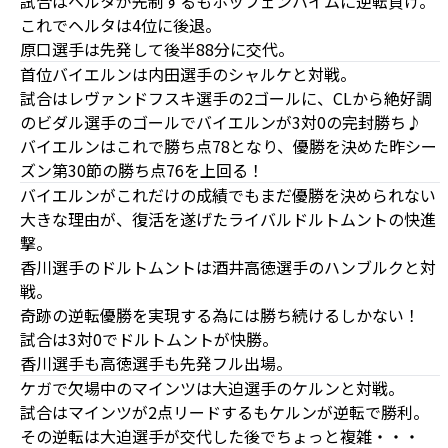
試合はヘルタが先制するもホッフェンハイムに逆転負け。
これでヘルタは4位に後退。
原口選手は先発して後半88分に交代。
首位バイエルンは内田選手のシャルケと対戦。
試合はレヴァンドフスキ選手の2ゴールに、CLから絶好調
のビダル選手のゴールでバイエルンが3対0の完封勝ち♪
バイエルンはこれで勝ち点78となり、優勝を決めた昨シー
ズン第30節の勝ち点76を上回る！
バイエルンがこれだけの成績でもまだ優勝を決められない
大きな理由が、復活を遂げたライバルドルトムントの快進
撃。
香川選手のドルトムントは酒井高徳選手のハンブルクと対
戦。
奇跡の逆転優勝を実現する為には勝ち続けるしかない！
試合は3対0でドルトムントが快勝。
香川選手も高徳選手も先発フル出場。
ケガで欠場中のマインツは大迫選手のケルンと対戦。
試合はマインツが2点リードするもケルンが逆転で勝利。
その逆転は大迫選手が交代した後でちょっと複雑・・・