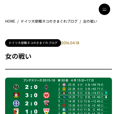
HOME
/
ドイツ大使館ネコのきまぐれブログ
/
女の戦い
HOME
特集記事
ドイツ大使館ネコのきまぐれブログ
2016.04.18
地域別ガイド
グルメ
女の戦い
観光ガイド
留学＆キャリア
ライフスタイル
著者一覧
ライター募集