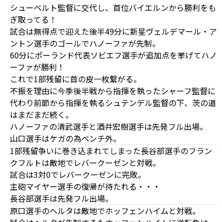
シューベルト監督に交代し、首位バイエルンから勝利をも
ぎ取ってる！
試合は無得点で迎えた後半49分に新星ヴェルデマール・ア
ントン選手のゴールでハノーファが先制。
60分にポーランド代表ソビエフ選手が追加点を挙げてハノ
ーファが勝利！
これで1部残留に首の皮一枚繋がる。
不振を理由に今季後半戦から指揮を執ったシャーフ監督に
代わり前節から指揮を執るシュテンデル監督の下、茨の道
はまだまだ続く。
ハノーファの清武選手と酒井宏樹選手は先発フル出場。
山口選手はケガの為ベンチ外。
1部残留争いに巻き込まれてしまった長谷部選手のフラン
クフルトは敵地でレバークーゼンと対戦。
試合は3対0でレバークーゼンに完敗。
主砲マイヤー選手の復帰が待たれる・・・
長谷部選手は先発フル出場。
原口選手のヘルタは敵地でホッフェンハイムと対戦。