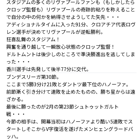
スタジアムの多くのリヴァプールファンも（もしかしたら
クロップ監督も）リヴァプールの奇跡的粘りを称えること
で自分の中の何かを納得させようしてた矢先・・・
アディショナルタイムに入った91分、クロアチア代表ロヴ
レン選手が決めてリヴァプールが逆転勝利。
狂喜乱舞のスタジアム！
興奮を通り越して一瞬放心状態のクロップ監督！
ドルトムントは後少しのところで準決勝進出を逃してしま
った・・・
香川選手は先発して後半77分に交代。
ブンデスリーガ第30節。
ここまで5勝3分け21敗とダントツ最下位のハノーファ。
前節漸く引き分けて連敗を止めたものの、勝ち星からは遠
ざかる。
最後に勝ったのが2月の第23節シュトゥットガルト
戦・・・
今節の相手は、開幕当初はハノーファより酷い5連敗でス
タートしそこからV字復活を遂げたメンヒェングラードバ
ッハ。