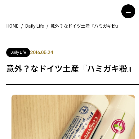
HOME
/
Daily Life
/
意外？なドイツ土産『ハミガキ粉』
HOME
特集記事
Daily Life
2016.05.24
地域別ガイド
グルメ
意外？なドイツ土産『ハミガキ粉』
観光ガイド
留学＆キャリア
ライフスタイル
著者一覧
ライター募集