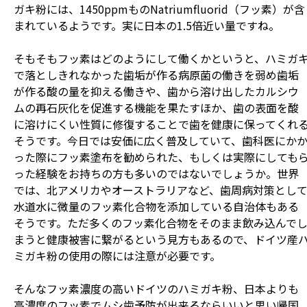
ガキ粉には、1450ppmものNatriumfluorid（フッ素）が含
まれているようです。実に日本の1.5倍近い量ですね。
そもそもフッ素はどのようにして働くかというと、ハミガ
で落としきれなかった歯垢が作る病原菌の働きを弱め歯垢
が作る酸の量を抑える働きや、歯から溶け出したカルシウ
ムの再石灰化を促進する機能を果たすほか、歯の表面を酸
に溶けにくい性質に修復することで歯を健康に保ってくれ
そうです。今日では安価に広く普及していて、歯科医にか
った際にフッ素塗布を勧められた、もしくは実際にしても
った経験をお持ちの方も多いのではないでしょうか。世界
では、北アメリカやオーストラリアなど、歯周病対策とし
水道水に微量のフッ素化合物を添加している自治体もある
そうです。ただ多くのフッ素化合物をそのまま飲み込んで
まうと健康被害に繋がるという見方もあるので、ドイツ産
ミガキ粉の使用の際には注意が必要です。
そんなフッ素濃度の高いドイツのハミガキ粉、日本よりも
高濃度のフッ素でムシ歯予防が出来るならいいと思い帰国