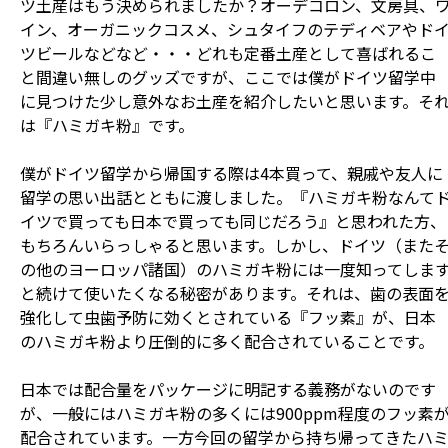
ツ土産はもう決められましたか？オーデコロン、文房具、
イン、オーガニックコスメ、シュタイフのテディベアやド
ツビールなどなど・・・どれも定番土産として喜ばれるこ
と間違い無しのグッズですが、ここでは僕がドイツ留学中
に見つけた少し意外なお土産を紹介したいと思います。そ
は『ハミガキ粉』です。
僕がドイツ留学から帰国する際は4本買って、親戚や友人に
留学の思い出話とともに渡しました。『ハミガキ粉なんて
イツで買っても日本で買っても同じだろう』と思われた方、
もちろんいらっしゃると思います。しかし、ドイツ（また
の他のヨーロッパ諸国）のハミガキ粉には一度知ってしま
と続けて使いたくなる秘密があります。それは、歯の表面
強化して虫歯予防に効くとされている『フッ素』が、日本
のハミガキ粉より圧倒的に多く配合されていることです。
日本では配合量をパッケージに明記する義務がないのです
が、一般にはハミガキ粉の多くには900ppm程度のフッ素
配合されています。一方今回の留学から持ち帰ってきたハ