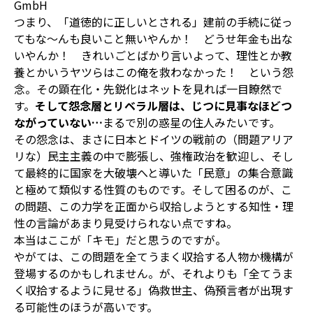
GmbH
つまり、「道徳的に正しいとされる」建前の手続に従っ
てもな～んも良いこと無いやんか！ どうせ年金も出な
いやんか！ きれいごとばかり言いよって、理性とか教
養とかいうヤツらはこの俺を救わなかった！ という怨
念。その顕在化・先鋭化はネットを見れば一目瞭然で
す。
そして怨念層とリベラル層は、じつに見事なほどつ
ながっていない…
まるで別の惑星の住人みたいです。
その怨念は、まさに日本とドイツの戦前の（問題アリア
リな）民主主義の中で膨張し、強権政治を歓迎し、そし
て最終的に国家を大破壊へと導いた「民意」の集合意識
と極めて類似する性質のものです。そして困るのが、こ
の問題、この力学を正面から収拾しようとする知性・理
性の言論があまり見受けられない点ですね。
本当はここが「キモ」だと思うのですが。
やがては、この問題を全てうまく収拾する人物か機構が
登場するのかもしれません。が、それよりも「全てうま
く収拾するように見せる」偽救世主、偽預言者が出現す
る可能性のほうが高いです。