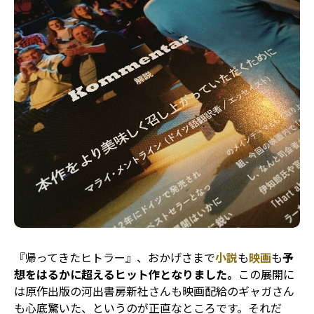
『帰ってきたヒトラー』、おかげさまで
小説
も
映画
も
予
想をはるかに超えるヒット作となりました。
この展開に
は原作出版の河出書房新社さんも映画配給のギャガさん
も心底驚いた、というのが正直なところです。それだ