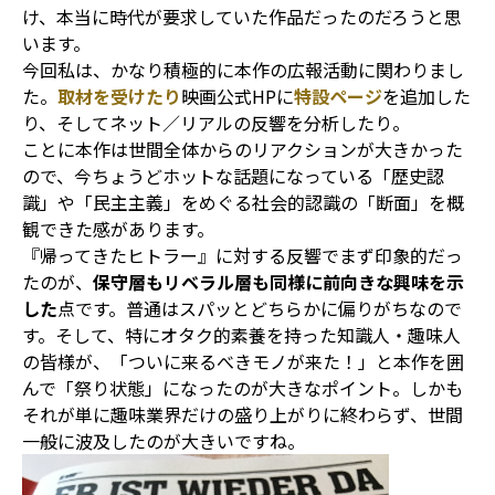
け、本当に時代が要求していた作品だったのだろうと思
います。
今回私は、かなり積極的に本作の広報活動に関わりまし
た。
取材を受けたり
映画公式HPに
特設ページ
を追加した
り、そしてネット／リアルの反響を分析したり。
ことに本作は世間全体からのリアクションが大きかった
ので、今ちょうどホットな話題になっている「歴史認
識」や「民主主義」をめぐる社会的認識の「断面」を概
観できた感があります。
『帰ってきたヒトラー』に対する反響でまず印象的だっ
たのが、
保守層もリベラル層も同様に前向きな興味を示
した
点です。普通はスパッとどちらかに偏りがちなので
す。そして、特にオタク的素養を持った知識人・趣味人
の皆様が、「ついに来るべきモノが来た！」と本作を囲
んで「祭り状態」になったのが大きなポイント。しかも
それが単に趣味業界だけの盛り上がりに終わらず、世間
一般に波及したのが大きいですね。