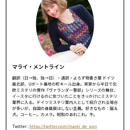
マライ・メントライン
翻訳（日→独、独→日）・通訳・よろず物書き業 ドイツ
最北部、Uボート基地の町キール出身。実家から半日で北
欧ミステリの傑作『ヴァランダー警部』シリーズの舞台、
イースタに行けるのに気づいたことをきっかけにミステリ
業界に入る。ドイツミステリ案内人として紹介される場合
が多いが、自国の身贔屓はしない主義。好きなもの：猫＆
犬。コーヒー。カメラ。昭和のあれこれ。牛。
Twitter :
https://twitter.com/marei_de_pon