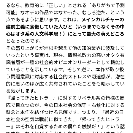
るなら、教育的に「正しい」とされる「ありがちで予測
可能」なオチの作品ではなかった、むしろ逆だ、という
点であるように思います。これは、
メインカルチャーの
建前主義に食傷していた人びと（いうまでもなくその中
心はオタ系の人文科学層！）にとって最大の萌えどころ
となったのです。
その盛り上がりが垣根を越えて他の知的業界に波及して
いったという事実は、現在、情報拡散力の高いオタク有
識者層が一種の社会的オピニオンリーダーとして機能し
ていることを示しています。そして逆に、本作が取り扱
う問題意識に対応する社会的ストレスや切迫感が、潜在
的に思いのほか広く共有されていたことをも暗示してい
る気がします。
『帰ってきたヒトラー』に対するリベラル系の皆様の反
応で目立つのが、今の日本社会の保守・右傾化に対する
懸念と本作を結びつける見解です。つまり、「最近の日
本社会の空気は戦前に似てきた。『帰ってきたヒトラ
ー』はそれを自覚するための優れた触媒だ！」という話