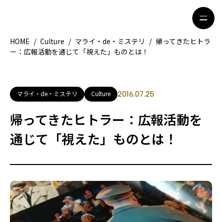
HOME
/
Culture
/
マライ・de・ミステリ
/
帰ってきたヒトラ
ー：広報活動を通じて「視えた」ものとは！
HOME
特集記事
地域別ガイド
グルメ
マライ・de・ミステリ
Culture
2016.07.25
観光ガイド
留学＆キャリア
帰ってきたヒトラー：広報活動を
ライフスタイル
通じて「視えた」ものとは！
著者一覧
ライター募集