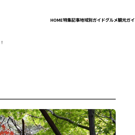
HOME
特集記事
地域別ガイド
グルメ
観光ガイ
！