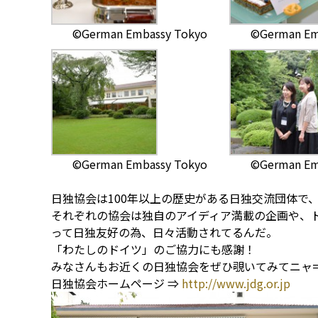
©German Embassy Tokyo
©German Em
©German Embassy Tokyo
©German Em
日独協会は100年以上の歴史がある日独交流団体で
それぞれの協会は独自のアイディア満載の企画や、
って日独友好の為、日々活動されてるんだ。
「わたしのドイツ」のご協力にも感謝！
みなさんもお近くの日独協会をぜひ覗いてみてニャ=^
日独協会ホームページ ⇒
http://www.jdg.or.jp