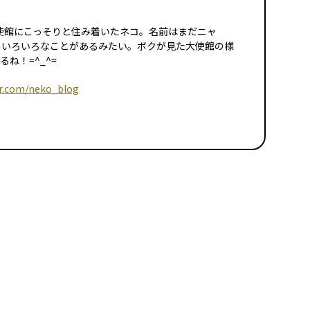
イツ大使館にこっそりと住み着いたネコ。名前はまだニャ
日いろいろなことがあるみたい。ボクが見た大使館の様
ね！=^_^=
er.com/neko_blog