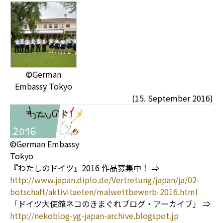
©German
Embassy Tokyo
(15. September 2016)
©German Embassy
Tokyo
『わたしのドイツ』2016 作品募集中！ ⇒
http://www.japan.diplo.de/Vertretung/japan/ja/02-
botschaft/aktivitaeten/malwettbewerb-2016.html
「ドイツ大使館ネコのきまぐれブログ・アーカイブ」 ⇒
http://nekoblog-yg-japan-archive.blogspot.jp