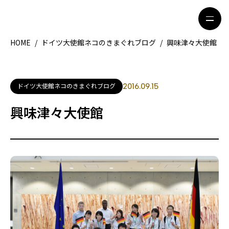
HOME
/
ドイツ大使館ネコのきまぐれブログ
/
興味津々大使館
HOME
特集記事
ドイツ大使館ネコのきまぐれブログ
2016.09.15
地域別ガイド
グルメ
興味津々大使館
観光ガイド
留学＆キャリア
ライフスタイル
著者一覧
ライター募集