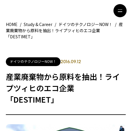
HOME
/
Study & Career
/
ドイツのテクノロジーNOW！
/
産
業廃棄物から原料を抽出！ライプツィヒのエコ企業
「DESTIMET」
HOME
特集記事
地域別ガイド
グルメ
ドイツのテクノロジーNOW！
2016.09.12
観光ガイド
留学＆キャリア
産業廃棄物から原料を抽出！ライ
ライフスタイル
プツィヒのエコ企業
「DESTIMET」
著者一覧
ライター募集