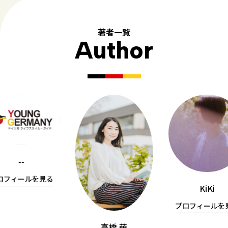
著者一覧
Author
--
ロフィールを見る
KiKi
プロフィールを
高橋 萌