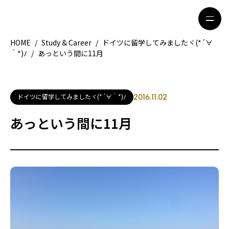
HOME
/
Study & Career
/
ドイツに留学してみましたヾ(*´∀
｀*)ﾉ
/
あっという間に11月
HOME
特集記事
地域別ガイド
グルメ
ドイツに留学してみましたヾ(*´∀｀*)ﾉ
2016.11.02
観光ガイド
留学＆キャリア
あっという間に11月
ライフスタイル
著者一覧
ライター募集