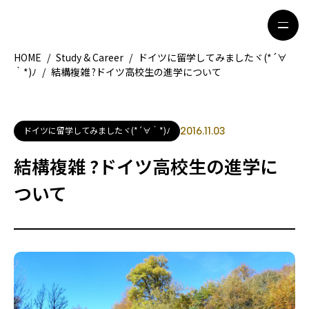
HOME
/
Study & Career
/
ドイツに留学してみましたヾ(*´∀
｀*)ﾉ
/
結構複雑 ?ドイツ高校生の進学について
HOME
特集記事
地域別ガイド
グルメ
ドイツに留学してみましたヾ(*´∀｀*)ﾉ
2016.11.03
観光ガイド
留学＆キャリア
結構複雑 ?ドイツ高校生の進学に
ライフスタイル
ついて
著者一覧
ライター募集