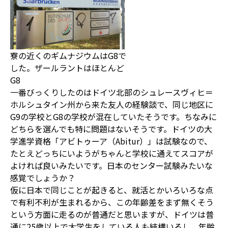
寮の近くのギムナジウムはG8で
した。ザールラントはほとんど
G8
一番びっくりしたのはドイツ北部のシュレースヴィヒ＝
ホルシュタイン州から来た友人の経験談で、同じ地区に
G9の学校とG8の学校が混在していたそうです。ちなみに
どちらを選んでも特に問題はないそうです。ドイツの大
学進学資格「アビトゥーア（Abitur）」は試験なので、
たとえどっちにいようがちゃんと学校に通えてスコアが
よければ良いみたいです。日本のセンター試験みたいな
感覚でしょうか？
仮に日本で同じことが起きると、就活とかいろいろな点
で有利不利が生まれるから、この年齢差をまず無くそう
という方面に走るのが普通だと思いますが、ドイツは普
通に25歳以上で大学生をしている人も結構いるし、年齢