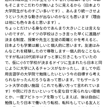
もそこまでこだわりが無いように見えるから（日本より
大学院生がものすごい多いです）、あんまり統一させよ
うという大きな動きが出ないのかなとも思います（理由
は他にも色々あると思います）。
ちょっとだけいる身なのであんまり大きいことは言えな
いのですが、ドイツの学校はさっき言った早くに進路が
決まる制度、授業や先生と生徒の距離とかを考えると、
日本よりも学業は厳しいと個人的に思います。友達はみ
んなこれを経験したので尊敬します…個人的なことなん
ですが私は10代前半はずっと家に引きこもっていたの
で、仮に小5で学校が決まるドイツに生まれたら日本と同
じように大学に入るチャンスがなかったし、ましてや応
用言語学の大学院で勉強したいという今の目標すら考え
られなかったんだろうなあって思います。でもザールラ
ント大学の良い施設（これでも悪い方って言われていま
す）や院に行きたいといっても変な目で見られない環境
とか、一度アビトゥーアを取ってしまえば、後は自由に
勉強したり日本で働いたり転校、転科もしている友人と