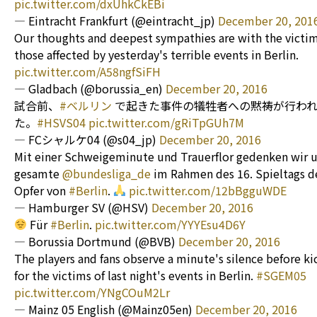
pic.twitter.com/dxUhkCkEBi
— Eintracht Frankfurt (@eintracht_jp)
December 20, 201
Our thoughts and deepest sympathies are with the victi
those affected by yesterday's terrible events in Berlin.
pic.twitter.com/A58ngfSiFH
— Gladbach (@borussia_en)
December 20, 2016
試合前、
#ベルリン
で起きた事件の犠牲者への黙祷が行わ
た。
#HSVS04
pic.twitter.com/gRiTpGUh7M
— FCシャルケ04 (@s04_jp)
December 20, 2016
Mit einer Schweigeminute und Trauerflor gedenken wir 
gesamte
@bundesliga_de
im Rahmen des 16. Spieltags d
Opfer von
#Berlin
.
pic.twitter.com/12bBgguWDE
— Hamburger SV (@HSV)
December 20, 2016
Für
#Berlin
.
pic.twitter.com/YYYEsu4D6Y
— Borussia Dortmund (@BVB)
December 20, 2016
The players and fans observe a minute's silence before ki
for the victims of last night's events in Berlin.
#SGEM05
pic.twitter.com/YNgCOuM2Lr
— Mainz 05 English (@Mainz05en)
December 20, 2016