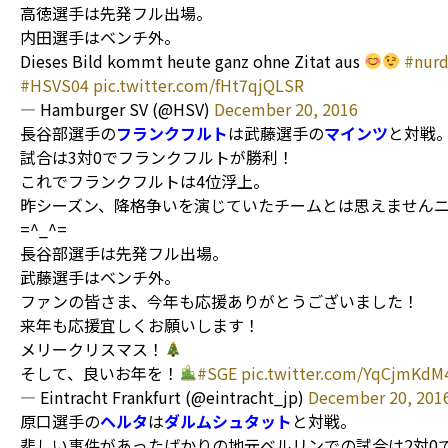
高徳選手は先発フル出場。
内田選手はベンチ外。
Dieses Bild kommt heute ganz ohne Zitat aus
#nur
#HSVS04
pic.twitter.com/fHt7qjQLSR
— Hamburger SV (@HSV)
December 20, 2016
長谷部選手の
フランクフルト
は武藤選手の
マインツ
と対戦
試合は3対0でフランクフルトが勝利！
これでフランクフルトは4位浮上。
昨シーズン、降格争いを演じていたチームとは思えません
=^_^=
長谷部選手は先発フル出場。
武藤選手はベンチ外。
ファンの皆さま、今年も応援ありがとうございました！
来年も応援宜しくお願いします！
メリークリスマス！
そして、良いお年を！
#SGE
pic.twitter.com/YqCjmKdM
— Eintracht Frankfurt (@eintracht_jp)
December 20, 201
原口選手の
ヘルタ
は
ダルムシュタット
と対戦。
悲しい事件があったばかりの地元ベルリンでの試合は2対0