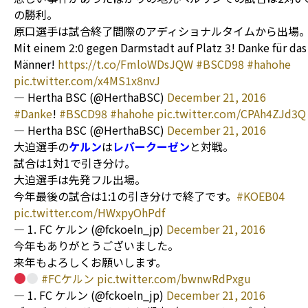
の勝利。
原口選手は試合終了間際のアディショナルタイムから出場
Mit einem 2:0 gegen Darmstadt auf Platz 3! Danke für das
Männer!
https://t.co/FmloWDsJQW
#BSCD98
#hahohe
pic.twitter.com/x4MS1x8nvJ
— Hertha BSC (@HerthaBSC)
December 21, 2016
#Danke
!
#BSCD98
#hahohe
pic.twitter.com/CPAh4ZJd3Q
— Hertha BSC (@HerthaBSC)
December 21, 2016
大迫選手の
ケルン
は
レバークーゼン
と対戦。
試合は1対1で引き分け。
大迫選手は先発フル出場。
今年最後の試合は1:1の引き分けで終了です。
#KOEB04
pic.twitter.com/HWxpyOhPdf
— 1. FC ケルン (@fckoeln_jp)
December 21, 2016
今年もありがとうございました。
来年もよろしくお願いします。
#FCケルン
pic.twitter.com/bwnwRdPxgu
— 1. FC ケルン (@fckoeln_jp)
December 21, 2016