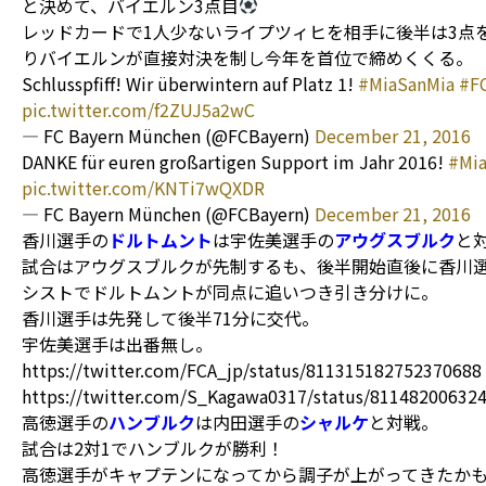
と決めて、バイエルン3点目
レッドカードで1人少ないライプツィヒを相手に後半は3点
りバイエルンが直接対決を制し今年を首位で締めくくる。
Schlusspfiff! Wir überwintern auf Platz 1!
#MiaSanMia
#F
pic.twitter.com/f2ZUJ5a2wC
— FC Bayern München (@FCBayern)
December 21, 2016
DANKE für euren großartigen Support im Jahr 2016!
#Mi
pic.twitter.com/KNTi7wQXDR
— FC Bayern München (@FCBayern)
December 21, 2016
香川選手の
ドルトムント
は宇佐美選手の
アウグスブルク
と
試合はアウグスブルクが先制するも、後半開始直後に香川
シストでドルトムントが同点に追いつき引き分けに。
香川選手は先発して後半71分に交代。
宇佐美選手は出番無し。
https://twitter.com/FCA_jp/status/811315182752370688
https://twitter.com/S_Kagawa0317/status/81148200632
高徳選手の
ハンブルク
は内田選手の
シャルケ
と対戦。
試合は2対1でハンブルクが勝利！
高徳選手がキャプテンになってから調子が上がってきたか