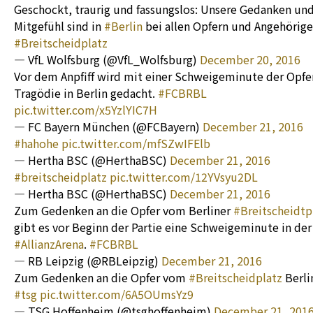
Geschockt, traurig und fassungslos: Unsere Gedanken un
Mitgefühl sind in
#Berlin
bei allen Opfern und Angehörige
#Breitscheidplatz
— VfL Wolfsburg (@VfL_Wolfsburg)
December 20, 2016
Vor dem Anpfiff wird mit einer Schweigeminute der Opfe
Tragödie in Berlin gedacht.
#FCBRBL
pic.twitter.com/x5YzlYIC7H
— FC Bayern München (@FCBayern)
December 21, 2016
#hahohe
pic.twitter.com/mfSZwIFElb
— Hertha BSC (@HerthaBSC)
December 21, 2016
#breitscheidplatz
pic.twitter.com/12YVsyu2DL
— Hertha BSC (@HerthaBSC)
December 21, 2016
Zum Gedenken an die Opfer vom Berliner
#Breitscheidtp
gibt es vor Beginn der Partie eine Schweigeminute in der
#AllianzArena
.
#FCBRBL
— RB Leipzig (@RBLeipzig)
December 21, 2016
Zum Gedenken an die Opfer vom
#Breitscheidplatz
Berli
#tsg
pic.twitter.com/6A5OUmsYz9
— TSG Hoffenheim (@tsghoffenheim)
December 21, 201