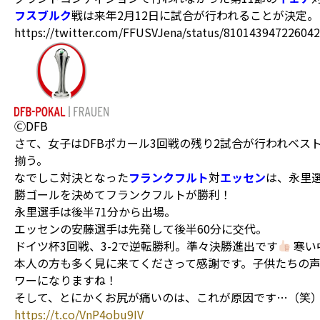
フスブルク
戦は来年2月12日に試合が行われることが決定。
https://twitter.com/FFUSVJena/status/81014394722604
ⒸDFB
さて、女子はDFBポカール3回戦の残り2試合が行われベスト
揃う。
なでしこ対決となった
フランクフルト
対
エッセン
は、永里
勝ゴールを決めてフランクフルトが勝利！
永里選手は後半71分から出場。
エッセンの安藤選手は先発して後半60分に交代。
ドイツ杯3回戦、3-2で逆転勝利。準々決勝進出です
寒い
本人の方も多く見に来てくださって感謝です。子供たちの
ワーになりますね！
そして、とにかくお尻が痛いのは、これが原因です…（笑
https://t.co/VnP4obu9IV