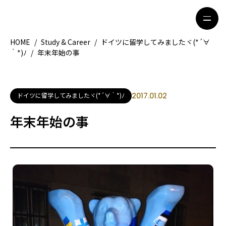
HOME
/
Study & Career
/
ドイツに留学してみましたヾ(*´∀
｀*)ﾉ
/
年末年始の事
HOME
特集記事
地域別ガイド
グルメ
ドイツに留学してみましたヾ(*´∀｀*)ﾉ
2017.01.02
観光ガイド
留学＆キャリア
年末年始の事
ライフスタイル
著者一覧
ライター募集