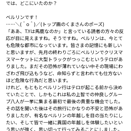
では、どこにいたのか？
ベルリンです！
……＼(＾o＾)／(トップ画のくまさんのポーズ)
「ああ、T.Yは馬鹿なのか」と言っている読者の方々の反
応が目に見えますね。そうですね。ベルリンは、今とて
も危険な都市になっています。皆さまの記憶にも新しい
と思いますが、先月の終わりごろにベルリンでクリスマ
スマーケットに大型トラックがつっこむというテロがあ
りました。まだその恐怖が薄れていない中その現場にわ
ざわざ飛び込もうなど、命知らずと言われても仕方ない
ほど危険な行為だと思います。
けれど、もともとベルリン行はテロが起こる前から決め
ていたことで、しかもこれは私の上智での仲良しグルー
プ八人が一挙に集まる最初で最後の貴重な機会でした。
その話を聞いた後はその旅行にかなりの不安と恐怖があ
りましたが、有名なベルリンの年越しを目の当たりにし
たい、そして皆で一緒に異国の年越しを体験したいとい
う思いが強く、思い切って行ってみることにしました。