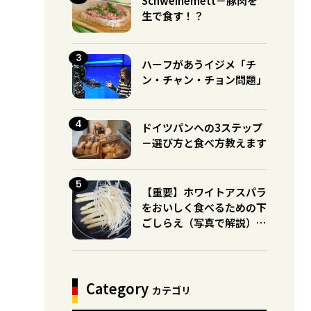
Schweinemett－豚肉を
生で食す！？
ハーフがあうイジメ「チ
ン・チャン・チョン問題」
ドイツパンへの3ステップ
－選び方と食べ方教えます
【重要】ホワイトアスパラ
をおいしく食べるための下
ごしらえ（写真で解説）※
グリーンとの違いに注意！
Category
カテゴリ