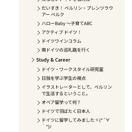
だいすき！ ベルリン・プレンツラウ
アー ベルク
ハローBaby 〜子育てABC
アクティブ ドイツ！
ドイツワインコラム
南ドイツの巡礼路を行く
Study & Career
ドイツ・ワークスタイル研究室
日独を学ぶ学生の視点
イラストレーターとして、ベルリン
で生活するということ。
オペア留学って何？
ドイツで羽ばたく日本人
ドイツに留学してみましたヾ(*´∀
｀*)ﾉ