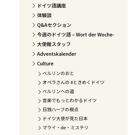
ドイツ語講座
体験談
Q&Aセクション
今週のドイツ語 – Wort der Woche-
大使館スタッフ
Adventskalender
Culture
ベルリンのおと
オペラさんの #ときめくドイツ
ベルリンへの道
音楽でもっとわかるドイツ
日独ハーフの視点
ドイツ大使が見た日本
マライ・de・ミステリ