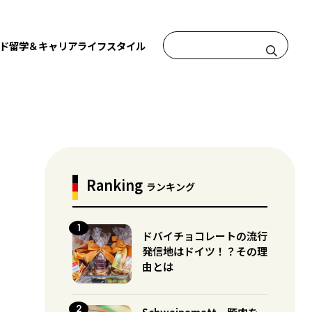
ド
留学＆キャリア
ライフスタイル
Ranking
ランキング
ドバイチョコレートの流行
発信地はドイツ！？その理
由とは