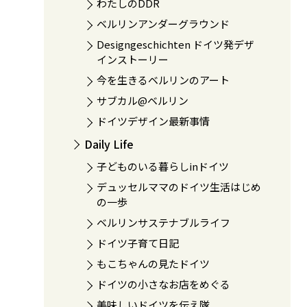
わたしのDDR
ベルリンアンダーグラウンド
Designgeschichten ドイツ発デザ
インストーリー
今を生きるベルリンのアート
サブカル@ベルリン
ドイツデザイン最新事情
Daily Life
子どものいる暮らしinドイツ
デュッセルママのドイツ生活はじめ
の一歩
ベルリンサステナブルライフ
ドイツ子育て日記
もこちゃんの見たドイツ
ドイツの小さなお店をめぐる
美味しいドイツを伝え隊