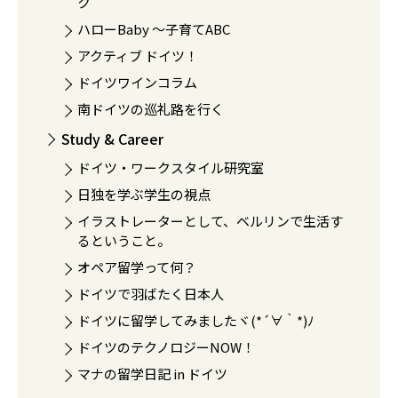
ク
ハローBaby 〜子育てABC
アクティブ ドイツ！
ドイツワインコラム
南ドイツの巡礼路を行く
Study & Career
ドイツ・ワークスタイル研究室
日独を学ぶ学生の視点
イラストレーターとして、ベルリンで生活す
るということ。
オペア留学って何？
ドイツで羽ばたく日本人
ドイツに留学してみましたヾ(*´∀｀*)ﾉ
ドイツのテクノロジーNOW！
マナの留学日記 in ドイツ