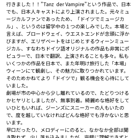
行きました！！”Tanz der Vampire”という作品で、日本
でも、日本人キャストにより上演されました。元々ミュ
ージカルファンであったため、「ドイツでミュージカ
ル」、というのは留学中の１つの楽しみでした。本場と
言えば、ブロードウェイ、ウエストエンドが念頭に浮か
びますが、エリザベートをはじめとするウィーンミュー
ジカル、すなわちドイツ語オリジナルの作品も非常にポ
ピュラーで、日本で翻訳、上演されることも多々。私も
いくつかの作品を日本で、また年明け旅行した「本場」
ウィーンにて観劇し、その魅力に取りつかれています。
そのためかねてより「ドイツで」観る機会を心待にして
いました。
劇場が市の中心から少し離れているので、たどりつける
かヒヤリとしましたが、無事到着。綺麗めな格好をして
いひともいれば、ジーンズにスニーカーの人もいたの
で、度を越していなければどんな格好でも浮かないと思
います。
早口だったり、メロディーにのると、なかなか全部は聞
き取れず。少し落ち込みましたが、完璧に理解できずと