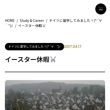
HOME
/
Study & Career
/
ドイツに留学してみましたヾ(*´∀
｀*)ﾉ
/
イースター休暇
HOME
特集記事
地域別ガイド
グルメ
ドイツに留学してみましたヾ(*´∀｀*)ﾉ
2017.04.17
観光ガイド
留学＆キャリア
イースター休暇
ライフスタイル
著者一覧
ライター募集