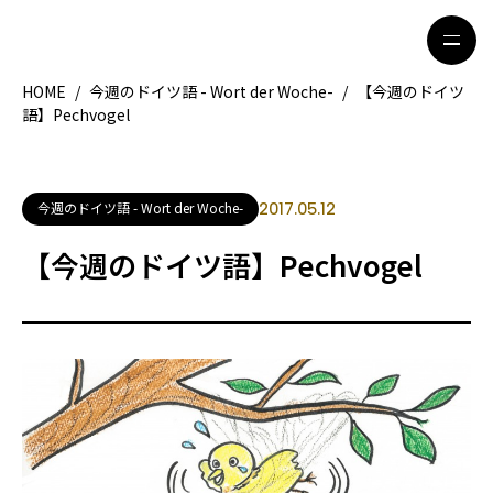
HOME
/
今週のドイツ語 - Wort der Woche-
/
【今週のドイツ
語】Pechvogel
HOME
特集記事
地域別ガイド
グルメ
今週のドイツ語 - Wort der Woche-
2017.05.12
観光ガイド
留学＆キャリア
【今週のドイツ語】Pechvogel
ライフスタイル
著者一覧
ライター募集