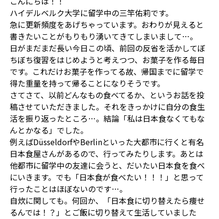
こんにちは！！
ハイデルベルク大学に留学中の三竿佑莉です。
急に更新頻度をあげちゃっています。おわりが見えると
書きたいことがもりもり湧いてきてしまいまして…。
日がまだまだ長い今日この頃、前回の反省を活かしてぼ
ちぼち復習をはじめようと考えつつ、お菓子を作る毎日
です。これだけお菓子を作ってる故、帰国までに留学で
得た重量を持って帰ることになりそうです。
さてさて、以前どんなもの食べてるか、というお話を投
稿させていただきました。それをきっかけに自分の食生
活を振り返ったところ…。結論「私は日本食なくてもな
んとかなる」でした。
例えばDüsseldorfやBerlinといった大都市に行くと有名
日本食屋さんがあるので、行ってみたりします。あとは
他都市に留学中の友達に会うと、だいたい日本食を食べ
にいきます。でも「日本食が食べたい！！！」と思って
行ったことはほぼないのです…。
自炊に関しても。何回か、「日本食に切り替えたら痩せ
るんでは！？」とご飯に切り替えて生活していました