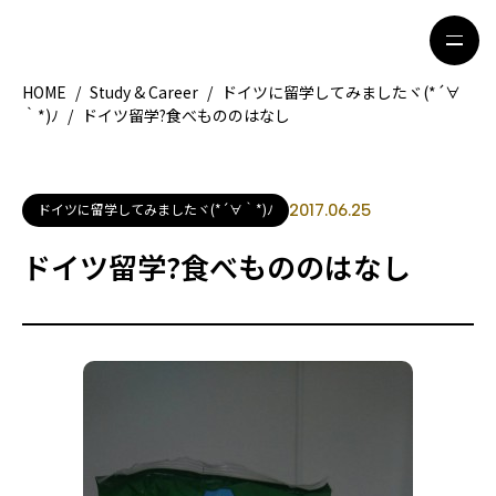
HOME
/
Study & Career
/
ドイツに留学してみましたヾ(*´∀
｀*)ﾉ
/
ドイツ留学?食べもののはなし
HOME
特集記事
地域別ガイド
グルメ
ドイツに留学してみましたヾ(*´∀｀*)ﾉ
2017.06.25
観光ガイド
留学＆キャリア
ドイツ留学?食べもののはなし
ライフスタイル
著者一覧
ライター募集