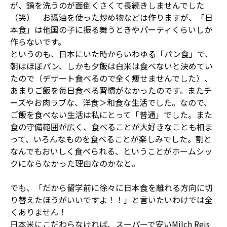
が、鍋を洗うのが面倒くさくて長続きしませんでした
（笑） お醤油を使った炒め物などは作りますが、「日
本食」は他国の子に振る舞うときやパーティくらいしか
作らないです。
というのも、日本にいた時からいわゆる「パン食」で、
朝はほぼパン、しかも夕飯は白米は食べないと決めてい
たので（デザート食べるので全く痩せませんでした）、
あまりご飯を毎日食べる習慣がなかったのです。またチ
ーズやお肉ラブな、洋食＞和食な生活でした。なので、
ご飯を食べない生活は私にとって「普通」でした。また
食の守備範囲が広く、食べることが大好きなことも相ま
って、いろんなものを食べることが楽しみでした。割と
なんでもおいしく食べられる、ということがホームシッ
クにならなかった理由なのかなと。
でも、「だから留学前に徐々に日本食を離れる方向に切
り替えたほうがいいですよ！！」と言いたいわけでは全
くありません！
日本米にこだわらなければ、スーパーで安いMilch Reis