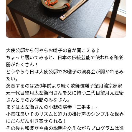
大使公邸から何やらお囃子の音が聞こえる♪
ちょっと覗いてみると、日本の伝統芸能で使われる和楽
器がたくさん！
どうやら今日は大使公邸でお囃子の演奏会が開かれるみ
たい。
演奏するのは250年前より続く歌舞伎囃子望月流宗家家
元十代目望月太左衛門さんを父に持つ二代目望月太左衛
さんとそのお仲間のみなさん。
まずは太左衛さんの小鼓の演奏「三番叟」。
小気味良いそのリズムと迫力の掛け声のシンプルな世界
にだんだん引き寄せられる！
その後も和楽器や曲の説明を交えながらプログラムは進