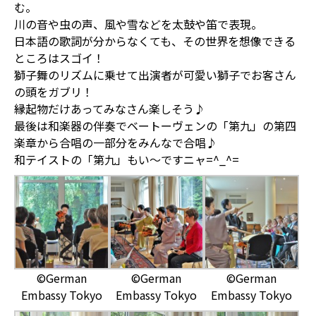
む。
川の音や虫の声、風や雪などを太鼓や笛で表現。
日本語の歌詞が分からなくても、その世界を想像できる
ところはスゴイ！
獅子舞のリズムに乗せて出演者が可愛い獅子でお客さん
の頭をガブリ！
縁起物だけあってみなさん楽しそう♪
最後は和楽器の伴奏でベートーヴェンの「第九」の第四
楽章から合唱の一部分をみんなで合唱♪
和テイストの「第九」もい〜ですニャ=^_^=
©German
©German
©German
Embassy Tokyo
Embassy Tokyo
Embassy Tokyo