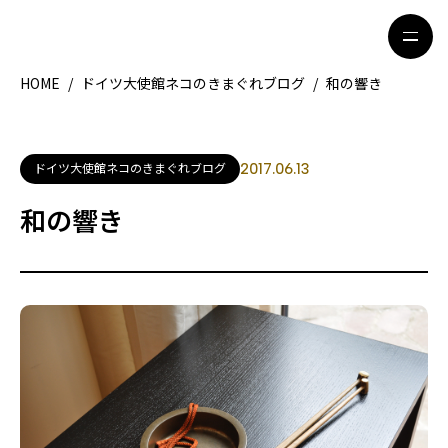
HOME
/
ドイツ大使館ネコのきまぐれブログ
/
和の響き
HOME
特集記事
ドイツ大使館ネコのきまぐれブログ
2017.06.13
地域別ガイド
グルメ
和の響き
観光ガイド
留学＆キャリア
ライフスタイル
著者一覧
ライター募集