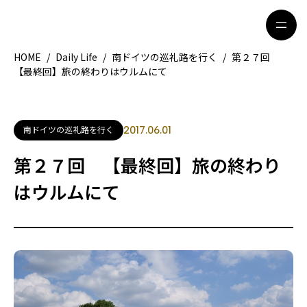
HOME
/
Daily Life
/
南ドイツの巡礼路を行く
/
第２７回
【最終回】旅の終わりはウルムにて
HOME
特集記事
地域別ガイド
グルメ
南ドイツの巡礼路を行く
2017.06.01
観光ガイド
留学＆キャリア
第２７回 【最終回】旅の終わり
ライフスタイル
はウルムにて
著者一覧
ライター募集