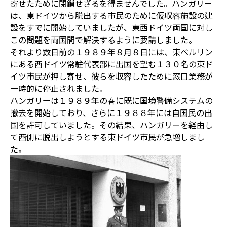
寄せたために閉鎖せざるを得ませんでした。ハンガリー
は、東ドイツから脱出する市民のために仮収容施設の建
設をすでに開始していましたが、東西ドイツ両国に対し
この問題を両国間で解決するように要請しました。
それより数日前の１９８９年８月８日には、東ベルリン
にある西ドイツ常駐代表部に出国を望む１３０名の東ド
イツ市民が押し寄せ、彼らを収容したために窓口業務が
一時的に停止されました。
ハンガリーは１９８９年の春に既に国境警備システムの
撤去を開始しており、さらに１９８８年には自国民の出
国を許可していました。その結果、ハンガリーを経由し
て西側に脱出しようとする東ドイツ市民が急増しまし
た。