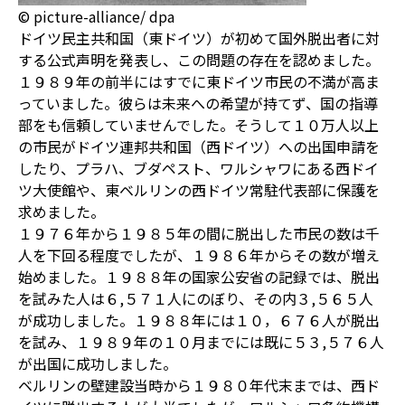
© picture-alliance/ dpa
ドイツ民主共和国（東ドイツ）が初めて国外脱出者に対
する公式声明を発表し、この問題の存在を認めました。
１９８９年の前半にはすでに東ドイツ市民の不満が高ま
っていました。彼らは未来への希望が持てず、国の指導
部をも信頼していませんでした。そうして１０万人以上
の市民がドイツ連邦共和国（西ドイツ）への出国申請を
したり、プラハ、ブダペスト、ワルシャワにある西ドイ
ツ大使館や、東ベルリンの西ドイツ常駐代表部に保護を
求めました。
１９７６年から１９８５年の間に脱出した市民の数は千
人を下回る程度でしたが、１９８６年からその数が増え
始めました。１９８８年の国家公安省の記録では、脱出
を試みた人は６,５７１人にのぼり、その内３,５６５人
が成功しました。１９８８年には１０，６７６人が脱出
を試み、１９８９年の１０月までには既に５３,５７６人
が出国に成功しました。
ベルリンの壁建設当時から１９８０年代末までは、西ド