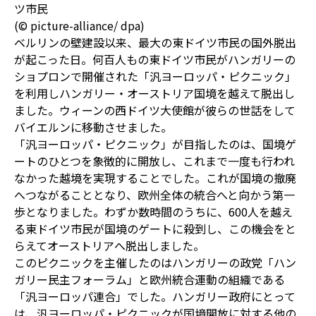
ツ市民
(© picture-alliance/ dpa)
ベルリンの壁建設以来、最大の東ドイツ市民の国外脱出
が起こった日。何百人もの東ドイツ市民がハンガリーの
ショプロンで開催された「汎ヨーロッパ・ピクニック」
を利用しハンガリー・オーストリア国境を越えて脱出し
ました。ウィーンの西ドイツ大使館が彼らの世話をして
バイエルンに移動させました。
「汎ヨーロッパ・ピクニック」が目指したのは、国境ゲ
ートのひとつを象徴的に開放し、これまで一度も行われ
なかった越境を実現することでした。これが国境の撤廃
へつながることとなり、欧州全体の統合へと向かう第一
歩となりました。わずか数時間のうちに、600人を越え
る東ドイツ市民が国境のゲートに殺到し、この機会をと
らえてオーストリアへ脱出しました。
このピクニックを主催したのはハンガリーの政党「ハン
ガリー民主フォーラム」と欧州統合運動の組織である
「汎ヨーロッパ連合」でした。ハンガリー政府にとって
は、汎ヨーロッパ・ピクニックが国境開放に対する他の