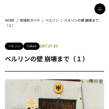
HOME
/
地域別ガイド
/
ベルリン
/
ベルリンの壁 崩壊まで
（１）
HOME
特集記事
地域別ガイド
グルメ
ベルリン
Culture
2017.07.20
観光ガイド
留学＆キャリア
ベルリンの壁 崩壊まで（１）
ライフスタイル
著者一覧
ライター募集