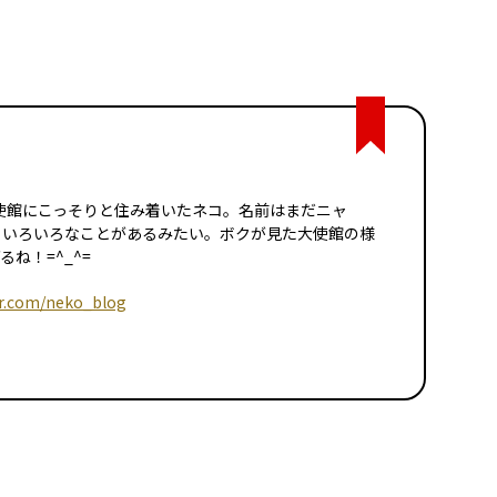
イツ大使館にこっそりと住み着いたネコ。名前はまだニャ
日いろいろなことがあるみたい。ボクが見た大使館の様
ね！=^_^=
er.com/neko_blog