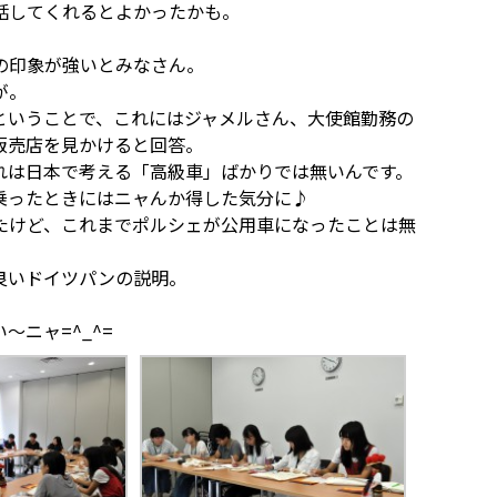
話してくれるとよかったかも。
の印象が強いとみなさん。
が。
ということで、これにはジャメルさん、大使館勤務の
販売店を見かけると回答。
れは日本で考える「高級車」ばかりでは無いんです。
乗ったときにはニャんか得した気分に♪
たけど、これまでポルシェが公用車になったことは無
良いドイツパンの説明。
ニャ=^_^=