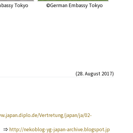
bassy Tokyo
©German Embassy Tokyo
(28. August 2017)
w.japan.diplo.de/Vertretung/japan/ja/02-
l
 ⇒
http://nekoblog-yg-japan-archive.blogspot.jp